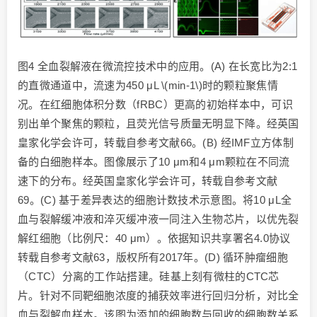
图4 全血裂解液在微流控技术中的应用。(A) 在长宽比为2:1
的直微通道中，流速为450 μL \(min-1\)时的颗粒聚焦情
况。在红细胞体积分数（fRBC）更高的初始样本中，可识
别出单个聚焦的颗粒，且荧光信号质量无明显下降。经英国
皇家化学会许可，转载自参考文献66。(B) 经IMF立方体制
备的白细胞样本。图像展示了10 μm和4 μm颗粒在不同流
速下的分布。经英国皇家化学会许可，转载自参考文献
69。(C) 基于差异表达的细胞计数技术示意图。将10 μL全
血与裂解缓冲液和淬灭缓冲液一同注入生物芯片，以优先裂
解红细胞（比例尺：40 μm）。依据知识共享署名4.0协议
转载自参考文献63，版权所有2017年。(D) 循环肿瘤细胞
（CTC）分离的工作站搭建。硅基上刻有微柱的CTC芯
片。针对不同靶细胞浓度的捕获效率进行回归分析，对比全
血与裂解血样本。该图为添加的细胞数与回收的细胞数关系