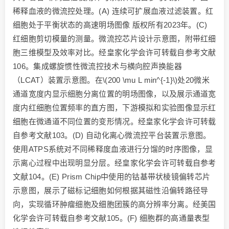
稀释血液的微流控处理。(A) 连续可扩展血液过滤装置。红
细胞处于平衡状态的高速明场图像 版权所有2023年。(C)
红细胞剪切模量的测量。微流控芯片设计示意图，附带红细
胞三维模型及效率对比。经皇家化学会许可转载自参考文献
106。集成螺旋惯性微流控技术与横向腔声换能器
（LCAT）装置示意图。在\(200 \mu L min^{-1}\)处20微米
通道宽度内显示细胞分离位置的明场图像，以及展示通道宽
度内红细胞位置频率的直方图，下游模拟和实验图像显示红
细胞在微通道不同位置的变形情况。经皇家化学会许可转载
自参考文献103。(D) 自动化离心微流控平台装置示意图。
使用ATPS系统对不同稀释度血液进行分馏的时序图像，显
示离心过程中出现明显分层。经皇家化学会许可转载自参考
文献104。(E) Prism Chip中使用的钴基带状棱镜偏转芯片
示意图，展示了磁标记细胞如何根据其磁性沿偏转路径导
向，实现循环肿瘤细胞及细胞团簇的高分辨率分离。经美国
化学会许可转载自参考文献105。(F) 细胞群的高通量表型