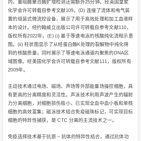
内，重组酶聚合酶扩增检测还需额外25分钟。经英国皇家
化学会许可转载自参考文献109。(D) 连接了流体和电气装
置的组装式微流控设备，展示了用于高效处理和加工血液样
本的设计。经约翰威立出版公司许可转载自参考文献110，
版权所有2022年。(E) (i) 基于等速电泳的核酸纯化流程示意
图。(ii) 柱状图显示了从经蛋白酶K处理的裂解物中纯化得
到的核酸质量，同时展示了等速电泳通道内聚焦的DNA区
域图像。经美国化学会许可转载自参考文献111，版权所有
2009年。
主动技术通过电场、磁场、声场等外部能量场操控细胞，具
有更高的分离精度和灵活性。声泳技术利用声波产生的辐射
力分离细胞，对细胞损伤极小，已实现全血中血小板和单核
细胞的高效富集；磁泳技术结合免疫磁珠标记，可实现目标
细胞的特异性捕获，是 CTC 分离的主流技术之一。
免疫选择技术基于抗原 – 抗体的特异性结合，通过抗体功