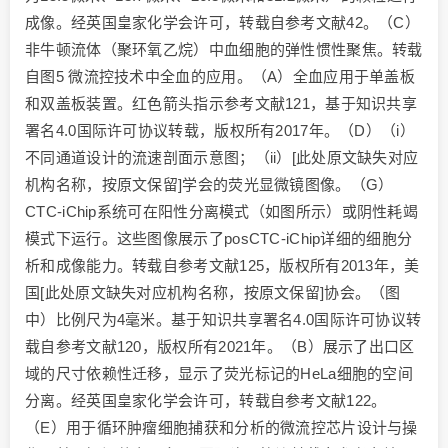
成像。经英国皇家化学会许可，转载自参考文献42。（C）
非牛顿流体（聚环氧乙烷）中血细胞的弹性惯性聚焦。转载
自图5 微流控技术中全血的应用。（A）全血应用于单盖板
和双盖板装置。红色箭头指示参考文献121，基于知识共享
署名4.0国际许可协议转载，版权所有2017年。（D）（i）
不同通道设计的流速剖面示意图；（ii）[此处原文缺失对应
机构名称，按原文保留]学会的荧光显微镜图像。（G）
CTC-iChip系统可在阳性分离模式（如图所示）或阴性耗竭
模式下运行。这些图像展示了posCTC-iChip详细的细胞分
析和成像能力。转载自参考文献125，版权所有2013年，美
国[此处原文缺失对应机构名称，按原文保留]协会。（图
中）比例尺为4毫米。基于知识共享署名4.0国际许可协议转
载自参考文献120，版权所有2021年。（B）展示了出口区
域的尺寸依赖性迁移，显示了荧光标记的HeLa细胞的空间
分离。经英国皇家化学会许可，转载自参考文献122。
（E）用于循环肿瘤细胞捕获和分析的微流控芯片设计与操