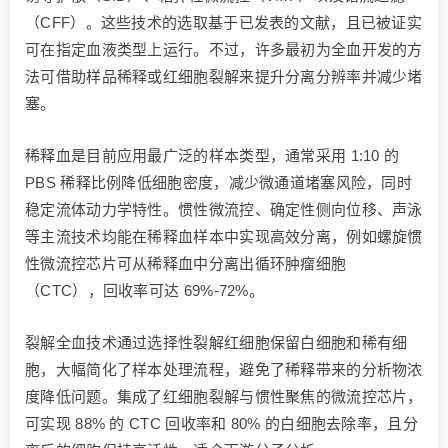
（CFF）。这些技术的选取基于已发表的文献，且已被证实
可在指定血液类型上运行。不过，许多最初为全血开发的方
法可借助样品稀释或红细胞裂解来提升分离分辨率并减少堵
塞。
稀释血是目前应用最广泛的样本类型，通常采用 1:10 的
PBS 稀释比例降低细胞密度，减少微通道堵塞风险，同时
稳定流体动力学特性。惯性微流控、确定性侧向位移、声泳
等主流技术均能在稀释血样本中实现高效分离，例如螺旋惯
性微流控芯片可从稀释血中分离出循环肿瘤细胞
（CTC），回收率可达 69%-72%。
裂解全血技术通过选择性裂解红细胞保留白细胞和稀有细
胞，大幅简化了样本处理流程，避免了稀释带来的分析物浓
度降低问题。集成了红细胞裂解与惯性聚焦的微流控芯片，
可实现 88% 的 CTC 回收率和 80% 的白细胞去除率，且分