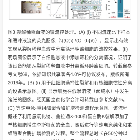
图3 裂解稀释血液的微流控处理。(A) (i) 不同流速比下样本
和缓冲液流的荧光图像（\((Q)\) \(Q_{b})\)），显示出有效
实现从裂解稀释血液中分离循环肿瘤细胞的流控效果。(ii)
明场图像展示了白细胞悬液中添加颗粒的分离情况，证明了
该设备能够从裂解稀释血液中分离循环肿瘤细胞。转载自参
考文献68，依据知识共享署名4.0许可协议发布，版权所有
2019年。(B) (i) 用于红细胞选择性裂解和有核细胞惯性分离
的设备示意图。(ii) 显示细胞在低渗溶液（超纯水）中发生
溶胀的图像。经英国皇家化学会许可转载自参考文献75。
(C) 等速电泳-重组酶聚合酶扩增检测流程示意图。该流程
概述了利用氢氧化钠、曲拉通X-100和蛋白酶K裂解添加了
单核细胞增生李斯特菌的全血，随后进行等速电泳纯化和重
组酶聚合酶扩增检测的过程。整个流程总时长在50分钟以