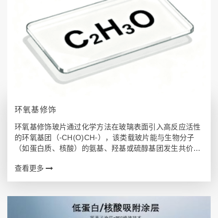
环氧基修饰
环氧基修饰玻片通过化学方法在玻璃表面引入高反应活性
的环氧基团（-CH(O)CH-），该类载玻片能与生物分子
（如蛋白质、核酸）的氨基、羟基或硫醇基团发生共价结
合，实现定向固定化。其核心优势在于高共价偶联效率与
查看更多
极低背景信号的平衡——既能高效捕获…