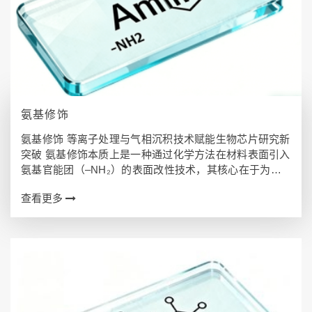
氨基修饰
氨基修饰 等离子处理与气相沉积技术赋能生物芯片研究新
突破 氨基修饰本质上是一种通过化学方法在材料表面引入
氨基官能团（–NH₂）的表面改性技术，其核心在于为生
物分子固定提供丰富的活性位点。这种特殊处理使得惰性
查看更多
基材表面转变为“分子锚定平台”，能…