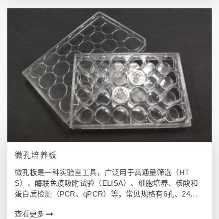
微孔培养板
微孔板是一种实验室工具，广泛用于高通量筛选（HT
S）、酶联免疫吸附试验（ELISA）、细胞培养、核酸和
蛋白质检测（PCR、qPCR）等。常见规格有6孔、24孔
和96孔，材质主要为聚苯乙烯和聚丙烯。根据实验需求，
查看更多
选择不同孔数、体积和表面处理的…