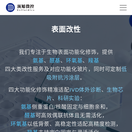
表面改性
我们专注于生物表面功能化修饰，提供
氨基
、
醛基
、
环氧基
、
羧基
四大类改性服务及对应功能化玻片，同时可定制
低
吸附抗污涂层
。
四大功能化修饰精准适配
IVD体外诊断
、
生物芯
片
、
科研实验
：
氨基
侧重蛋白/核酸固定与细胞亲和，
醛基
可高效偶联抗体且无需活化，
环氧基
以低背景、高稳定性适配高精度检测，