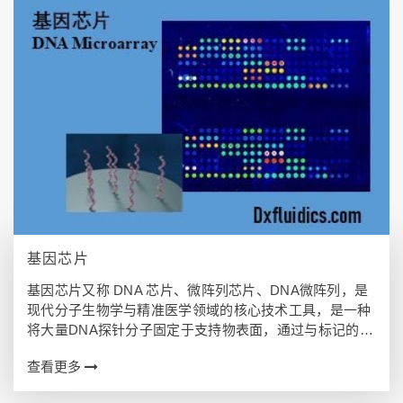
基因芯片
基因芯片又称 DNA 芯片、微阵列芯片、DNA微阵列，是
现代分子生物学与精准医学领域的核心技术工具，是一种
将大量DNA探针分子固定于支持物表面，通过与标记的样
品DNA进行杂交，从而快速检测样品中基因信息的生物技
查看更多
术工具。 基因芯片工作原理 ​…