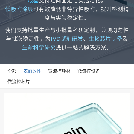
羧基
支持定向固定与灵活活化。
低吸附涂层
可有效降低非特异性吸附，提升检测精
度与实验稳定性。
我们支持批量生产与小批量科研定制，兼顾均匀性
与批次稳定性，为
IVD试剂研发
、
生物芯片制备
及
生命科学研究
提供一站式解决方案。
全部
表面改性
微流控耗材
微流控设备
微流控芯片