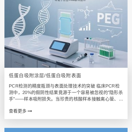
低蛋白吸附涂层/低蛋白吸附表面
PCR检测的精度瓶颈与表面处理技术的突破 临床PCR检
测中，20%的假阴性结果竟源于一个容易被忽视的”隐形杀
手”——样本吸附损失。当珍贵的核酸样本接触离心管、移
液器吸头内壁时，传统耗材表面的非特异性吸附会像海绵
查看更多
一样&…