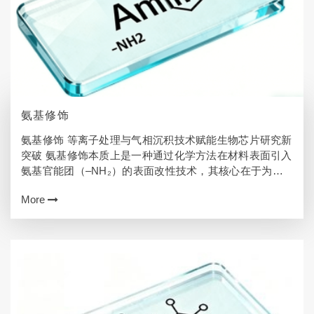
氨基修饰
氨基修饰 等离子处理与气相沉积技术赋能生物芯片研究新
突破 氨基修饰本质上是一种通过化学方法在材料表面引入
氨基官能团（–NH₂）的表面改性技术，其核心在于为生
物分子固定提供丰富的活性位点。这种特殊处理使得惰性
More
基材表面转变为“分子锚定平台”，能…