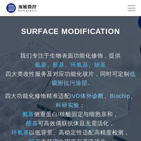
SURFACE MODIFICATION
我们专注于生物表面功能化修饰，提供
氨基
、
醛基
、
环氧基
、
羧基
四大类改性服务及对应功能化玻片，同时可定制
低
吸附抗污涂层
.
四大功能化修饰精准适配
IVD体外诊断
、
Biochip
、
科研实验
：
氨基
侧重蛋白/核酸固定与细胞亲和，
醛基
可高效偶联抗体且无需活化，
环氧基
以低背景、高稳定性适配高精度检测，