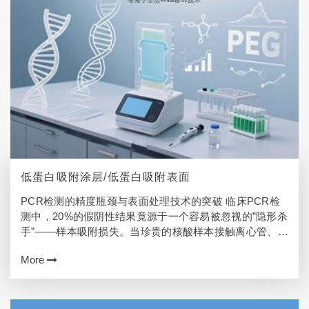
低蛋白吸附涂层/低蛋白吸附表面
PCR检测的精度瓶颈与表面处理技术的突破 临床PCR检
测中，20%的假阴性结果竟源于一个容易被忽视的”隐形杀
手”——样本吸附损失。当珍贵的核酸样本接触离心管、移
液器吸头内壁时，传统耗材表面的非特异性吸附会像海绵
More
一样&…