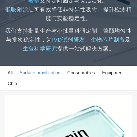
羧基
支持定向固定与灵活活化。
低吸附涂层
可有效降低非特异性吸附，提升检测精
度与实验稳定性。
我们支持批量生产与小批量科研定制，兼顾均匀性
与批次稳定性，为
IVD试剂研发
、
生物芯片制备
及
生命科学研究
提供一站式解决方案。
All
Surface modification
Consumables
Equipment
Chip