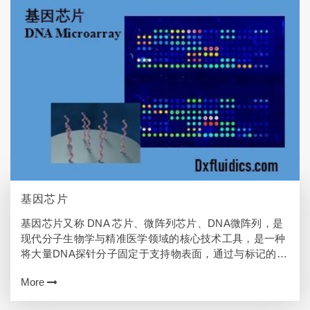
基因芯片
基因芯片又称 DNA 芯片、微阵列芯片、DNA微阵列，是
现代分子生物学与精准医学领域的核心技术工具，是一种
将大量DNA探针分子固定于支持物表面，通过与标记的样
品DNA进行杂交，从而快速检测样品中基因信息的生物技
More
术工具。 基因芯片工作原理 ​…