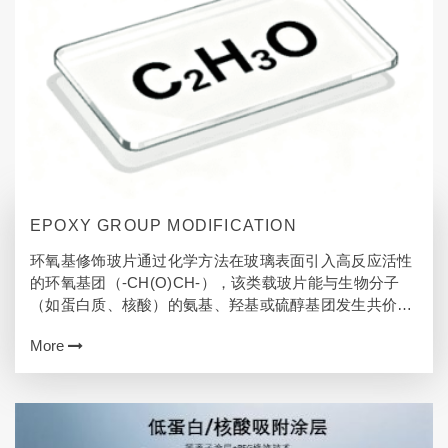
EPOXY GROUP MODIFICATION
环氧基修饰玻片通过化学方法在玻璃表面引入高反应活性
的环氧基团（-CH(O)CH-），该类载玻片能与生物分子
（如蛋白质、核酸）的氨基、羟基或硫醇基团发生共价结
合，实现定向固定化。其核心优势在于高共价偶联效率与
More
极低背景信号的平衡——既能高效捕获…