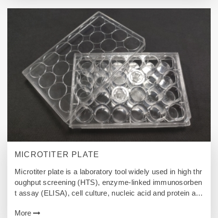
MICROTITER PLATE
Microtiter plate is a laboratory tool widely used in high thr
oughput screening (HTS), enzyme-linked immunosorben
t assay (ELISA), cell culture, nucleic acid and protein as
says (PCR, qPCR) and so on. Common specifications in
More
clude 6-well, 24-well and 96-well, and the materials are