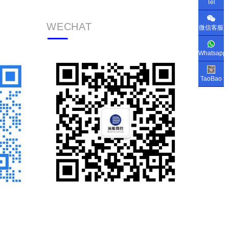
Tel
WECHAT
微信客服
Whatsapp
TaoBao