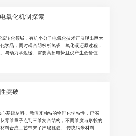
电氧化机制探索
能源转化领域，有机小分子电氧化技术正展现出巨大
值化学品，同时耦合阴极析氢或二氧化碳还原过程，
率。与动力学迟缓、需要高超电势且仅产生低价值氧
型制氢技术开辟了新路径。 然而，电氧化反应的
影响，不同醇类在电极表面的吸附行为、氧化路径及
性突破
核心基础材料，凭借其独特的物理化学特性，已深
。从零维量子点到三维复合结构，不同维度与形貌的
材料合成工艺带来了严峻挑战。 传统纳米材料合
度大，导致产品性能一致性不足；其二，工艺流程复