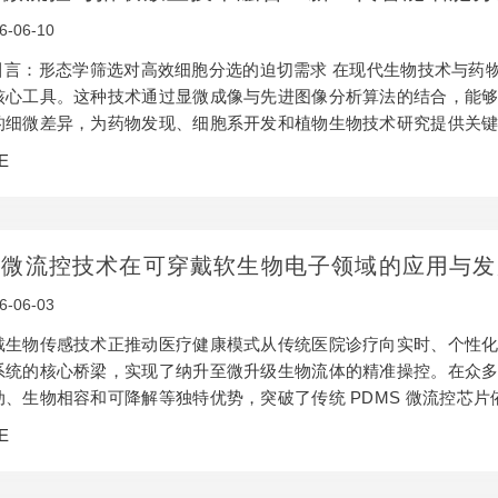
6-06-10
 引言：形态学筛选对高效细胞分选的迫切需求 在现代生物技术与药
核心工具。这种技术通过显微成像与先进图像分析算法的结合，能
的细微差异，为药物发现、细胞系开发和植物生物技术研究提供关
是识别成功转化或突变细胞的重要依据，而在类器官芯片和 3D 细
E
物反应的核心指标。 然而，传统的细胞分选方法在处理基于形态学
传统的拾取放…
基微流控技术在可穿戴软生物电子领域的应用与发
6-06-03
戴生物传感技术正推动医疗健康模式从传统医院诊疗向实时、个性
系统的核心桥梁，实现了纳升至微升级生物流体的精准操控。在众
动、生物相容和可降解等独特优势，突破了传统 PDMS 微流控芯
子领域最具发展潜力的技术方向之一。本文将从核心原理、制备工
E
术的最新进展与产业化前景。 1. 纸基微流控的核心原理与材料特
，其核心驱动…