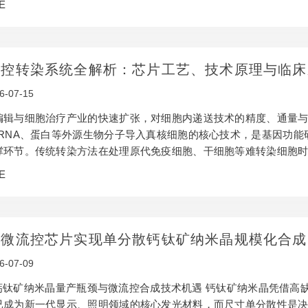
E
耗时漫长，难以适配工业化大规模生产需求；其三，原材料成本高
效率低下，严重制约了目标材料的发现速度与优化周期。这些瓶…
流控转染系统全解析：芯片工艺、技术原理与临床
6-07-15
编辑与细胞治疗产业的快速扩张，对细胞内递送技术的精度、通量与
RNA、蛋白等外源生物分子导入真核细胞的核心技术，是基因功能研究、
撑环节。传统转染方法在处理原代免疫细胞、干细胞等难转染细胞
性不足等痛点，难以适配细胞治疗规模化生产的需求。近年来，依
E
与细胞操控能力，在转染过程中实现了单细胞级别的精准外力调控
、芯片制造工艺、应用场景与临床转化等维度…
滴微流控芯片实现单分散钙钛矿纳米晶规模化合成
6-07-09
 钙钛矿纳米晶量产瓶颈与微流控合成技术机遇 钙钛矿纳米晶凭借高
已成为新一代显示、照明领域的核心发光材料，而尺寸单分散性是