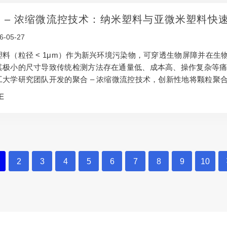
 – 浓缩微流控技术：纳米塑料与亚微米塑料快
6-05-27
塑料（粒径 < 1μm）作为新兴环境污染物，可穿透生物屏障并在
其极小的尺寸导致传统检测方法存在通量低、成本高、操作复杂等
工大学研究团队开发的聚合 – 浓缩微流控技术，创新性地将颗粒聚合
道尺寸即可实现亚微米塑料的高效富集与检测，为环境纳米塑料监
E
亚微米颗粒分析领域的应用开辟了新方向。 1. 纳米塑料检测的行
2
3
4
5
6
7
8
9
10