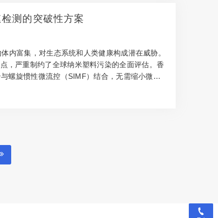
速检测的突破性方案
生物体内富集，对生态系统和人类健康构成潜在威胁。
痛点，严重制约了全球纳米塑料污染的全面评估。香
与螺旋惯性微流控（SIMF）结合，无需缩小微流
测提供了低成本、易推广的解决方案，也为微流控芯
业痛点与技术挑战 纳米塑料的环境危害…