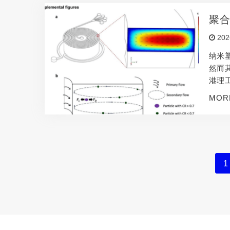
聚合
202
纳米
然而
港理
控通
MOR
片在
1