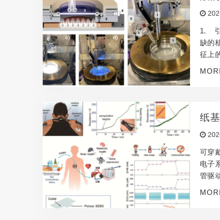
202
1.
缺的
征上
特征
MOR
和药
还是
纸
202
可穿
电子
管驱
物电
MOR
控技
基础