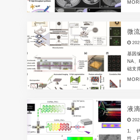
MOR
杂且
筛选
微
202
基因
NA、
础支
一致
MOR
流体
原理
液
202
1.
性，