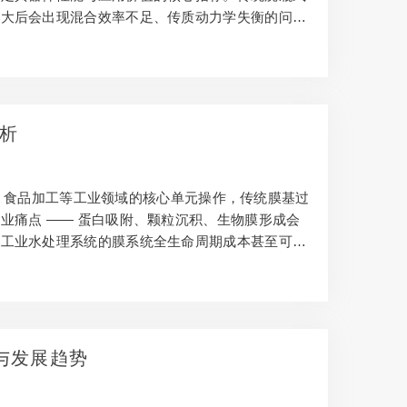
放大后会出现混合效率不足、传质动力学失衡的问
能局限。 图1通过烧瓶和μ-CDFS批量合成PN
流动模式和速度场（用红色箭头标记）。通过µ-CDF
析
、食品加工等工业领域的核心单元操作，传统膜基过
业痛点 —— 蛋白吸附、颗粒沉积、生物膜形成会
与工业水处理系统的膜系统全生命周期成本甚至可达
、低能耗的特性，成为替代传统膜技术的核心方向，
用的关键。 微流控芯片加工技术的进步，让高精
与发展趋势