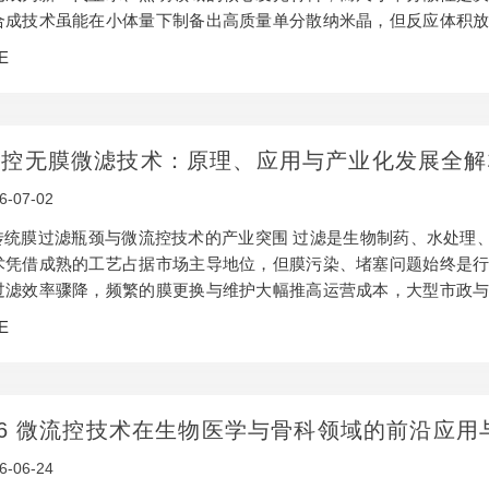
合成技术虽能在小体量下制备出高质量单分散纳米晶，但反应体积
直接导致产物尺寸宽化、批次一致性差，始终难以突破实验室级制备的产
E
的流体动力学特征。通过烧瓶（a）和µ-CDFS（b）批量合成的计算
流控无膜微滤技术：原理、应用与产业化发展全解
6-07-02
 传统膜过滤瓶颈与微流控技术的产业突围 过滤是生物制药、水处理
术凭借成熟的工艺占据市场主导地位，但膜污染、堵塞问题始终是行
过滤效率骤降，频繁的膜更换与维护大幅推高运营成本，大型市政
万美元。在此背景下，微流控无膜微滤技术凭借无堵塞、连续运行
E
流控加工工艺的快速迭代，更是推动这项技术从实验室走向产业化应
通道的低成本制…
26 微流控技术在生物医学与骨科领域的前沿应用
6-06-24