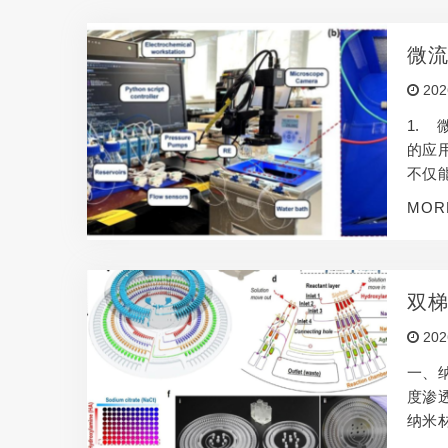
微
202
1.
的应
不仅
气的
MOR
动力
中间
双
202
一、
度渗
纳米
成方