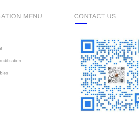
GATION MENU
CONTACT US
t
odification
bles