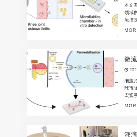
本文基
领域
流控
交叉
MOR
力、
微
202
细胞
球市
宏观
限制
MOR
片、
成为
液