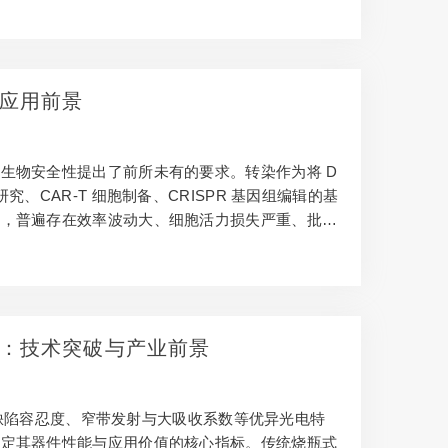
昂，且依赖专业化程度极高的实验设备；其四，人工
应用前景
生物安全性提出了前所未有的要求。转染作为将 D
CAR-T 细胞制备、CRISPR 基因组编辑的基
时，普遍存在效率波动大、细胞活力损失严重、批次
托微纳加工技术发展的微流控芯片平台，凭借微米级
，成为突破传统技术瓶颈的核心方向。本文将从技术
：技术突破与产业前景
缺陷容忍度、窄带发射与大吸收系数等优异光电特
决定其器件性能与应用价值的核心指标。传统烧瓶式