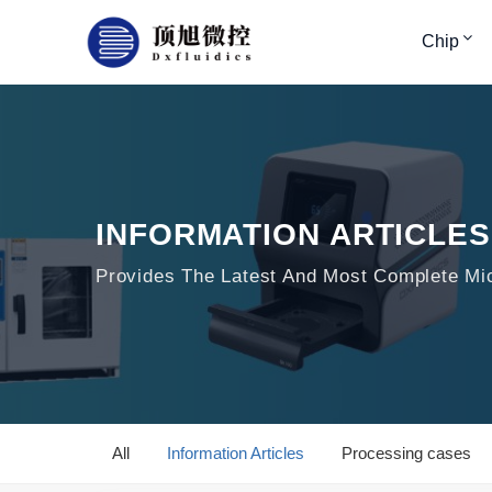
Chip
INFORMATION ARTICLES
Provides The Latest And Most Complete Micr
All
Information Articles
Processing cases