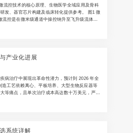
新综述，系统解读微流控技术的核心原理、生物医学全域应用及骨科
发、器官芯片构建及临床转化提供参考。 图1 微
 微流控是在微米级通道中操控纳升至飞升级流体的
。在微尺度下，流体呈现层流特性，通过调控表面张
、微流控芯片设计奠定…
与产业化进展
病治疗中展现出革命性潜力，预计到 2026 年全
细胞制造工艺依赖离心、平板培养、大型生物反应器等
异大等痛点，且单次治疗成本高达数十万美元，严重
流程优化提供了全新解决方案。基于 PDMS 芯
扩增的一体化操作，大幅提升生产效率并降低成本，
选系统详解