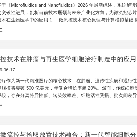
于《Microfluidics and Nanofluidics》2026 年最
的突破性进展，剖析当前技术瓶颈与未来产业化方向，为微流控芯片研
技术在生物医学中的应用 1. 微流控技术核心原理与计算模拟基础
学科，其核心原理涵盖流体动力学、界面现象与传输现象三大维度
E
电场及磁场可实现精准的流体分配与混合，这为 PDMS 芯片加工
流控技术在肿瘤与再生医学细胞治疗制造中的应用
6-06-17
治疗作为新一代精准医疗的核心技术，在肿瘤、遗传性疾病和退行性疾
场规模将突破 500 亿美元，年复合增长率超 20%。然而，传统
手段，存在分离特异性低、转染效率差、细胞活性受损、批次间差
了临床普及。微流控技术凭借微米级流体精准操控能力，为细胞治疗全
E
玻璃芯片等材料的微流控平台，可在细胞尺度上实现分离、转染、
推动细胞治疗产业化的关键技术引擎。 1…
滴微流控与拾取放置技术融合：新一代智能细胞分