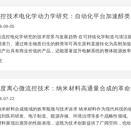
流控技术电化学动力学研究：自动化平台加速醇类
6-08-05
 微流控电化学研究的技术背景与发展趋势 在可持续化学制造与清洁
用潜力。通过将生物质衍生的醇类等可再生原料直接转化为高附加
能产出具有商业价值的产品，还能显著提升电解系统的整体能源效
析氧反应相比，醇类电氧化反应路径更优、热力学电位更低，为节能
E
学特性极其复杂，受有机分子结构（如羟基数、碳链长度）的显著
产物形成机制各异…
梯度离心微流控技术：纳米材料高通量合成的革命
6-07-22
纳米材料合成领域的效率瓶颈与技术诉求 纳米材料作为现代科技的
透到医药研发、电子制造、能源存储、环境治理等多个战略性领域
材料展现出迥异的性能表现，这既为技术创新提供了广阔空间，也给
法长期面临四大核心痛点：其一，尺寸、形貌与分布的精确控制难