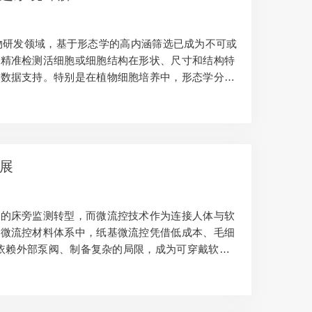
物研发领域，基于形态学的高内涵筛选已成为不可或
够精准检测活细胞或细胞结构在形状、尺寸和结构特
键数据支持。特别是在植物细胞培养中，形态学分化
胞培养芯片研究中，细胞形态变化更是评估组织发育
的筛选任务时面临着严峻挑战。无论是有限稀释法
展
化的床旁监测转型，而微流控技术作为连接人体与软
多微流控材料体系中，纸基微流控凭借低成本、毛细
片依赖外部泵阀、制备复杂的局限，成为可穿戴软生
艺、典型应用及未来挑战等方面，系统解读纸基微流
性 纸基微流控以纤维素纤维交织形成的多孔网络为