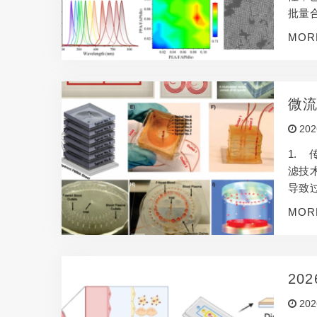
批量
题，
MOR
Cs
S的…
微
202
1.
滤技
导致
数千
MOR
而微
度微
20
202