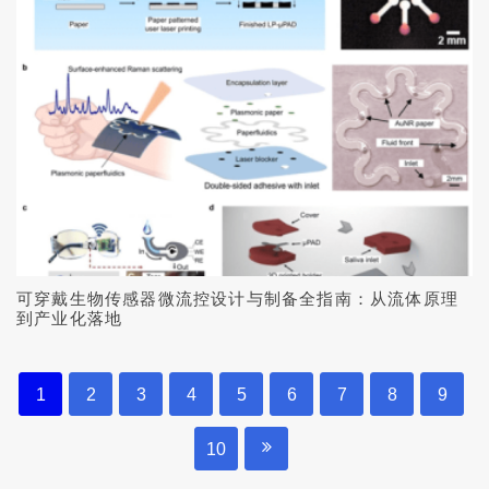
可穿戴生物传感器微流控设计与制备全指南：从流体原理
到产业化落地
1
2
3
4
5
6
7
8
9
10