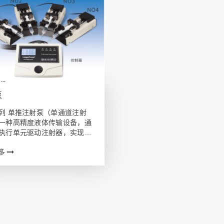
泵
列 单推注射泵（单通道注射
一种高精度液体传输设备，通
执行单元驱动注射器，实现微
的精确推送或抽取。广泛应用
多
室、医疗和工业领域，尤其适
流量稳定性和控制精度要求高
。 设备介绍 单推注射泵（单通
泵）是…