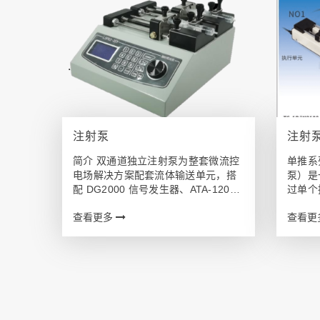
注射泵
注射
简介 双通道独立注射泵为整套微流控
单推系
电场解决方案配套流体输送单元，搭
泵）是
配 DG2000 信号发生器、ATA-1200C
过单个
功率放大器使用，精准为微流控芯片
量液体
查看更多
查看更
输送微量流体，稳定实现液滴生成、
于实验
细胞进样、多相流体混合、微藻输送
用于对
等实验，双通道可独立 / 同…
的场景
道注射