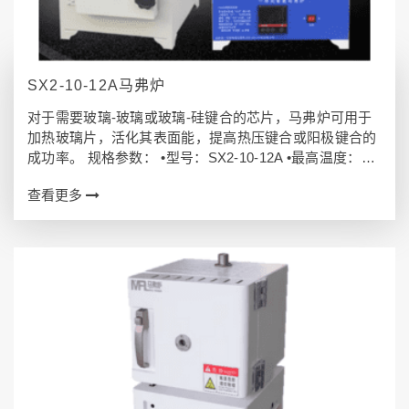
SX2-10-12A马弗炉
对于需要玻璃-玻璃或玻璃-硅键合的芯片，马弗炉可用于
加热玻璃片，活化其表面能，提高热压键合或阳极键合的
成功率。 规格参数： •型号：SX2-10-12A •最高温度：12
00℃ •内部空间：40*25*16cm •功率：12000W（一体
查看更多
式…