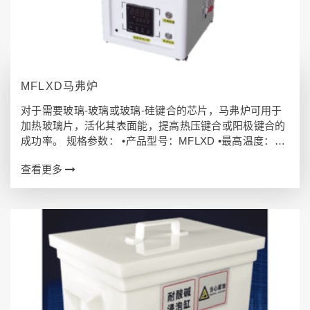
MFLXD马弗炉
对于需要玻璃-玻璃或玻璃-硅键合的芯片，马弗炉可用于
加热玻璃片，活化其表面能，提高热压键合或阳极键合的
成功率。 规格参数： •产品型号：MFLXD •最高温度：12
00°C •工作温度：室温~1100°C •控制方式：PID控制 •工
查看更多
作环境…