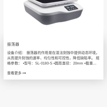
振荡器
设备介绍： 振荡器的作用是在湿法刻蚀中提供动态环境，
从而提升刻蚀的速率、均匀性和可控性，降低缺陷率。 规
格参数： •型号：SL-0180-S •圆周直径：20mm •载重
量：2kg •速度范围：40~200rpm •显示屏：LED •工作
查看更多
盘…