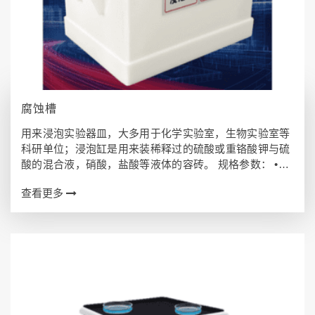
腐蚀槽
用来浸泡实验器皿，大多用于化学实验室，生物实验室等
科研单位；浸泡缸是用来装稀释过的硫酸或重铬酸钾与硫
酸的混合液，硝酸，盐酸等液体的容砖。 规格参数： •型
号：SG-Z •产品特点：耐酸碱/耐有机溶剂/强度高/抗老化
查看更多
•产品材质：PP聚丙烯全…