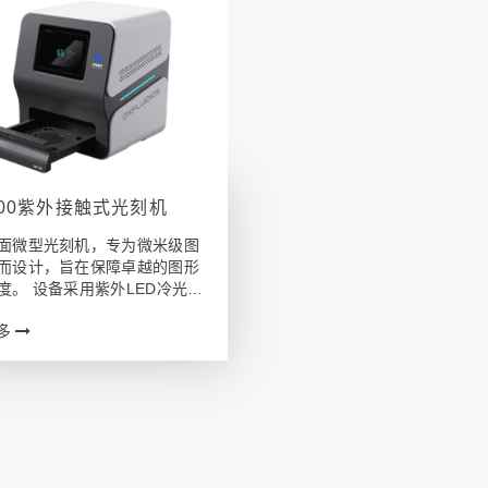
100紫外接触式光刻机
面微型光刻机，专为微米级图
而设计，旨在保障卓越的图形
度。 设备采用紫外LED冷光
合双非球面石英透镜，可生成
多
2°的平行光，相较传统接触式
，其极致紧凑的体积将移形换
桌面之上，为操作提供了便利
。 该…