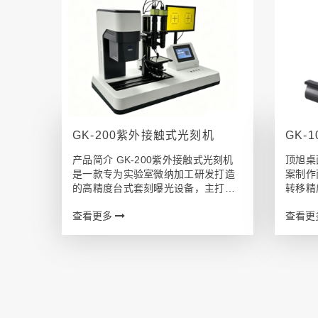
GK-200紫外接触式光刻机
GK-
产品简介 GK-200紫外接触式光刻机
顶旭桌
是一款专为实验室微纳加工研发打造
案制作
的高精度台式套刻曝光设备，主打微
转移精
米级多层图形精准转印工艺。设备采
源，结
查看更多
查看更
用 365nm 紫外 LED 冷光源搭配双非
半角＜
球面石英透镜，输出半角≤2° 高平行
曝光机
紫外光，光场均匀稳定，曝光…
影置于
与精准