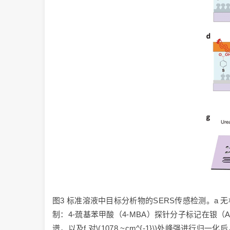
图3 标准溶液中目标分析物的SERS传感检测。a 
制：4-巯基苯甲酸（4-MBA）探针分子标记在银
谱，以及f 对\(1078 ~cm^{-1}\)处峰强进行