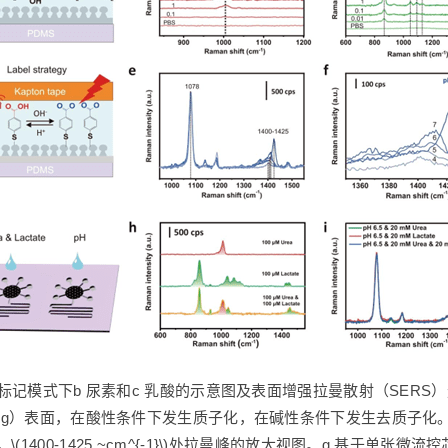
无标记模式下b 尿素和c 乳酸的示意图及表面增强拉曼散射（SERS）
（Ag）表面，在酸性条件下发生质子化，在碱性条件下发生去质子化。
归一化后，\(1400-1425 ~cm^{-1}\)处拉曼峰的放大视图。g 