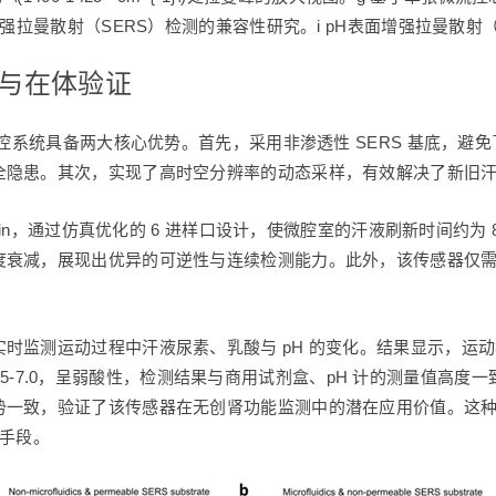
强拉曼散射（SERS）检测的兼容性研究。i pH表面增强拉曼散射
势与在体验证
流控系统具备两大核心优势。首先，采用非渗透性 SERS 基底，
全隐患。其次，实现了高时空分辨率的动态采样，有效解决了新旧
/min，通过仿真优化的 6 进样口设计，使微腔室的汗液刷新时间约为
减，展现出优异的可逆性与连续检测能力。此外，该传感器仅需 0.5
时监测运动过程中汗液尿素、乳酸与 pH 的变化。结果显示，运动
为 5.5-7.0，呈弱酸性，检测结果与商用试剂盒、pH 计的测量
势一致，验证了该传感器在无创肾功能监测中的潜在应用价值。这
术手段。