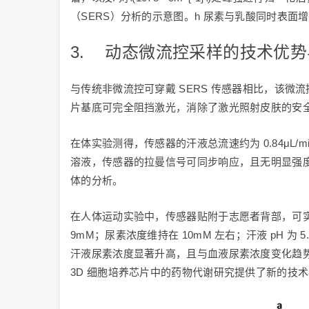
（SERS）分析的示意图。h 尿素与乳酸同时表面增
3. 动态微流控采样的技术优
与传统非微流控可穿戴 SERS 传感器相比，该微
片基底可完全阻挡激光，消除了激光照射皮肤的安
在体实验测得，传感器的汗液总流速约为 0.84μL
溶液，传感器的拉曼信号可同步响应，且无明显强度衰
体的分析。
在人体运动实验中，传感器贴附于志愿者背部，可实
9mM；尿素浓度维持在 10mM 左右；汗液 pH 
汗液尿素浓度显著升高，且与血液尿素浓度变化趋
3D 细胞培养芯片中的药物代谢研究提供了新的技