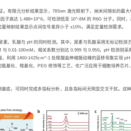
证。有限元分析结果显示，785nm 激光照射下，纳米间隙处的最大
高达 1.488×10^6，可检测低至 10^-8M 的 R6G 分子。
%，拉曼映射结果显示点间信号差异小于 ±10%，满足定量检测需求。
、乳酸与 pH 的同时检测。其中，尿素与乳酸采用无标记检测方式，分别以
 0.01-100mM，相关系数分别达 0.999 与 0.950。pH 检测
用 1400-1425cm^-1 处羧酸盐伸缩振动峰的蓝移现象实现 pH 
氨基化、羧基化、PEG 修饰等工艺，也广泛应用于细胞培养芯
测基底，可同时完成多指标分析，且各指标间无明显交叉干扰。这