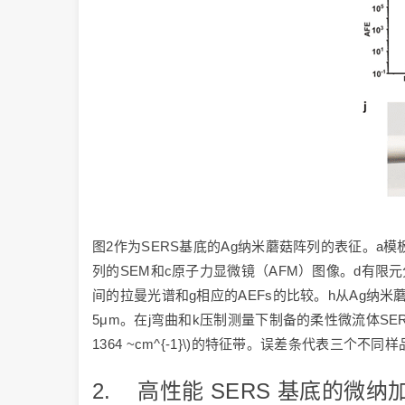
图2作为SERS基底的Ag纳米蘑菇阵列的表征。a模
列的SEM和c原子力显微镜（AFM）图像。d有限
间的拉曼光谱和g相应的AEFs的比较。h从Ag纳
5μm。在j弯曲和k压制测量下制备的柔性微流体SERS贴
1364 ~cm^{-1}\)的特征带。误差条代表三个不
2. 高性能 SERS 基底的微