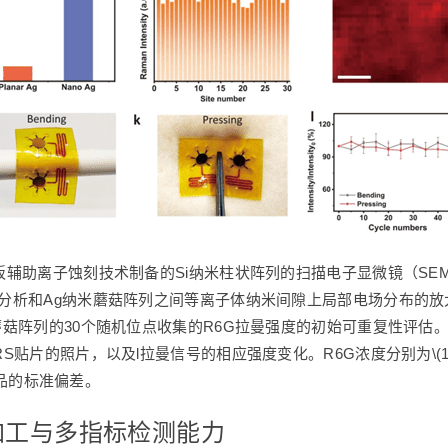
板辅助离子蚀刻技术制备的Si纳米柱状阵列的扫描电子显微镜（SEM
元分析和Ag纳米蘑菇阵列之间等离子体纳米间隙上局部电场分布的放大
米蘑菇阵列的30个随机位点收集的R6G拉曼强度的初始可重复性评估。
片的照片，以及l拉曼信号的相应强度变化。R6G浓度分别为\(10^{-8}
同样品的标准偏差。
纳加工与多指标检测能力