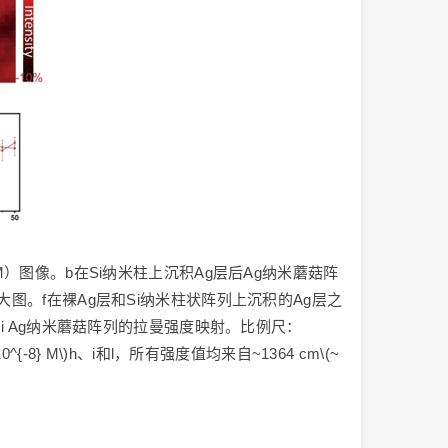
）图像。b在Si纳米柱上沉积Ag层后Ag纳米蘑菇阵
图。f在裸Ag层和Si纳米柱状阵列上沉积的Ag层之
i Ag纳米蘑菇阵列的拉曼强度映射。比例尺：
 M\)h、i和l，所有强度值均来自~1364 cm\(~