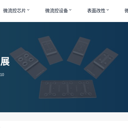
微流控芯片
微流控设备
表面改性
进展
10
展