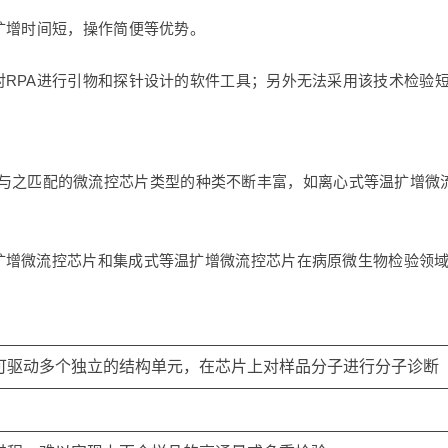
扩增时间短，操作简便等优势。
对RPA进行引物和探针设计的软件工具；另外无法采用该技术检验
与之匹配的微流控芯片类型的种类不断丰富，如离心式等温扩增微
扩增微流控芯片和集成式等温扩增微流控芯片在病原微生物检验领
可驱动多个独立的结构单元，在芯片上对样品分子进行分子诊断