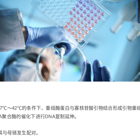
37℃～42℃的条件下，重组酶蛋白与寡核苷酸引物结合形成引物重
A聚合酶的催化下进行DNA复制延伸。
其与母链发生配对。