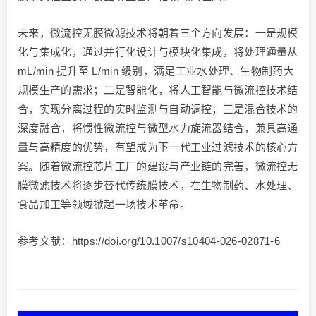
切向入口。顶部出口称为溢流口，更细的颗粒通过该出口排
出，该旋流器采用3D打印工艺制造。经许可转载自Han等
人(2020)的研究。底部出口称为底流口，收集较大且更重的
颗粒。E和F) 水力旋流器的布置示例。E) 经许可转载自
Han等人(2020)的研究。
尽管微流控无膜微滤技术取得了显著进展，但仍面临三大核
心挑战：一是加工工艺的标准化与成本控制，目前高精度微
流控芯片的制造成本仍较高，3D 打印、注塑成型等低成本
量产工艺的精度仍需提升；二是系统的稳定性与可靠性，工
业级应用要求设备能够连续运行数千小时，而微流控系统的
气泡、非特异性吸附等问题仍需解决，通过表面修饰技术
（如 PEG 修饰、氨基修饰、醛基修饰）改善通道表面特
性，是解决这一问题的关键；三是技术的标准化与监管认
可，目前微流控无膜微滤技术缺乏统一的性能评价标准，限
制了其在医药、食品等监管严格领域的应用。