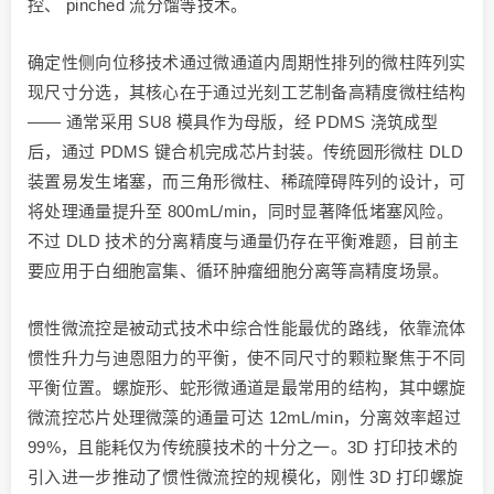
控、 pinched 流分馏等技术。
确定性侧向位移技术通过微通道内周期性排列的微柱阵列实
现尺寸分选，其核心在于通过光刻工艺制备高精度微柱结构
—— 通常采用 SU8 模具作为母版，经 PDMS 浇筑成型
后，通过 PDMS 键合机完成芯片封装。传统圆形微柱 DLD
装置易发生堵塞，而三角形微柱、稀疏障碍阵列的设计，可
将处理通量提升至 800mL/min，同时显著降低堵塞风险。
不过 DLD 技术的分离精度与通量仍存在平衡难题，目前主
要应用于白细胞富集、循环肿瘤细胞分离等高精度场景。
惯性微流控是被动式技术中综合性能最优的路线，依靠流体
惯性升力与迪恩阻力的平衡，使不同尺寸的颗粒聚焦于不同
平衡位置。螺旋形、蛇形微通道是最常用的结构，其中螺旋
微流控芯片处理微藻的通量可达 12mL/min，分离效率超过
99%，且能耗仅为传统膜技术的十分之一。3D 打印技术的
引入进一步推动了惯性微流控的规模化，刚性 3D 打印螺旋