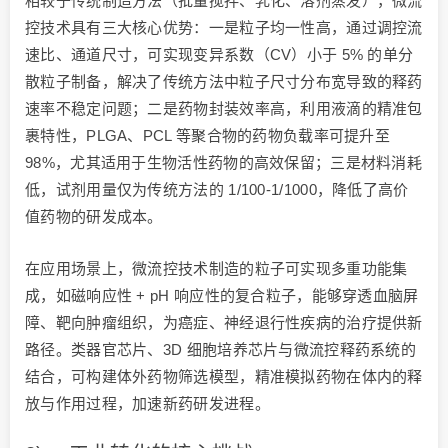
相较于传统制造方法（批量搅拌、乳化、溶剂蒸发），微流
控技术具有三大核心优势：一是粒子均一性高，通过调控流
速比、通道尺寸，可实现变异系数（CV）小于 5% 的单分
散粒子制备，解决了传统方法中粒子尺寸分布宽导致的释药
速率不稳定问题；二是药物封装效率高，利用液滴的精准包
裹特性，PLGA、PCL 等聚合物的药物负载率可提升至
98%，尤其适用于生物活性药物的高效保留；三是材料消耗
低，试剂用量仅为传统方法的 1/100-1/1000，降低了高价
值药物的研发成本。
在应用场景上，微流控技术制造的粒子可实现多重功能集
成，如磁响应性 + pH 响应性的复合粒子，能够穿透血脑屏
障、靶向肿瘤组织，为癌症、神经退行性疾病的治疗提供新
路径。类器官芯片、3D 细胞培养芯片与微流控释药系统的
结合，可构建体外药物筛选模型，精准模拟药物在体内的释
放与作用过程，加速新药研发进程。