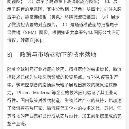
同视图；（c）展示了高通量下液滴形成的图像；（d）展
示了装置的示意图，其中分散相（蓝色）从四个方向注入装
置中心，静态连续相（黄色）环绕微流控装置；（e）展示
了微流控装置的对应照片，（f）是通道横截面的扫描电子
显微镜（SEM）图像。根据知识共享署名4.0国际公共许可
协议，转载自[46]。
3) 政策与市场驱动下的技术落地
随着全球制药行业对靶向给药、精准医疗的需求增长，微流
控技术已成为生物医药领域的投资热点。mRNA 疫苗生产
中，微流控制备的脂质纳米粒子展现出高效的抗原递送能
力， Pfizer、Moderna 等企业的技术应用验证了其工业可
行性。国内政策对微纳制造、生物芯片产业的扶持，也加速
了微流控芯片厂家、微流控代工企业的技术迭代，苏州、江
苏等地的产业集群已形成从芯片设计、加工到系统集成的完
整产业链。