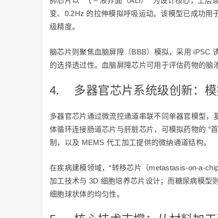
肺芯片以 “气 – 液界面（ALI）” 为设计核心，
变、0.2Hz 的拉伸模拟呼吸运动。该模型已成功用
级精度。
脑芯片则聚焦血脑屏障（BBB）模拟，采用 iPSC 诱
的选择透过性。血脑屏障芯片可用于评估药物的脑
4. 多器官芯片系统级创新：
多器官芯片通过微流控通道串联不同单器官模型，复现
体循环连接肠道芯片与肝脏芯片，可模拟药物的 “首
制，以及 MEMS 代工加工提供的微纳通道结构。
在疾病建模领域，“转移芯片（metastasis-on
加工技术与 3D 细胞培养芯片设计；而糖尿病模型
细胞球状体的均匀性。