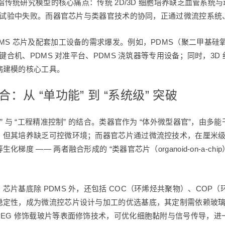
直指传统研究模型的核心痛点：传统 2D/3D 细胞培养缺乏血管系
人体试验中失败。而器官芯片与类器官技术的协同，正通过微流控系
MS 芯片及配套加工设备的需求爆发。例如，PDMS（聚二甲基
子键合机、PDMS 对准平台、PDMS 浇筑器等专用设备；同时，3
病建模的核心工具。
从 “单功能” 到 “系统级” 突破
” 与 “工程精准控制” 的结合。类器官作为 “体外微型器官”，由
，但其培养缺乏可控微环境；而器官芯片通过微流控技术，在厘米
度 —— 两者融合形成的 “类器官芯片（organoid-on-a-c
。
片基底除 PDMS 外，还包括 COC（环烯烃共聚物）、COP（环
定性，成为微流控芯片设计与加工的优选基底，其定制需依赖玻璃芯
EG 修饰载玻片等表面修饰技术，可优化细胞黏附与信号传导，进