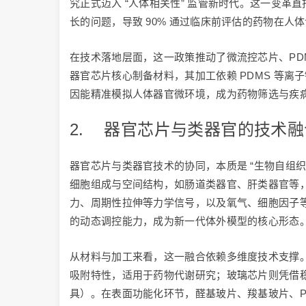
究正式迈入 “人体相关性” 监管新时代。这一变革
长的问题，导致 90% 通过临床前评估的药物在
在技术落地层面，这一政策推动了微流控芯片、PD
器官芯片核心制备材料，其加工依赖 PDMS 等离
因能精准模拟人体器官微环境，成为药物筛选与疾
2. 器官芯片与类器官的技术融合：
器官芯片与类器官技术的协同，本质是 “生物自组织
细胞组成与空间结构，如肠道类器官、肝类器官等
力、周期性拉伸等力学信号，以及氧气、细胞因子等生化梯
的动态调控能力，成为新一代体外模型的核心形态
从材料与加工来看，这一融合依赖多维度技术支撑。芯
吸附特性，适用于药物代谢研究；玻璃芯片则凭借稳
具）。在表面功能化环节，醛基玻片、羧基玻片、P