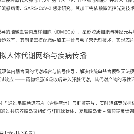
上层通道接种原代人肺泡上皮细胞（含 I 型、II 型肺泡细胞）并通入
于流感病毒、SARS-CoV-2 感染研究，其加工需依赖微流控光刻技
导的脑微血管内皮样细胞（iBMECs）、星形胶质细胞与神经元共培养，结
渗透效率，其制备需搭配微纳加工平台与电子束光刻技术，实现芯
模拟人体代谢网络与疾病传播
体内器官间的代谢耦合与信号传导，解决传统单器官模型无法模拟 “
过效应”—— 药物经肠道吸收后进入肝脏代谢，其代谢产物的毒性评
-a-chip）” 通过串联肠道芯片（含肿瘤灶）与肝脏芯片，实时追踪荧
则通过共培养胰岛微组织与肝脏球状体，复现胰岛素 – 葡萄糖反馈调