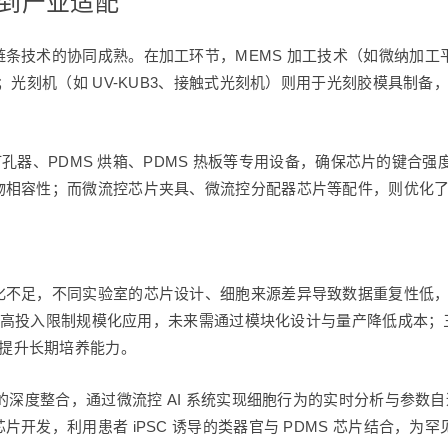
工到产业适配
条技术的协同成熟。在加工环节，MEMS 加工技术（如微纳加工
；光刻机（如 UV-KUB3、接触式光刻机）则用于光刻胶模具制
S 打孔器、PDMS 烘箱、PDMS 热板等专用设备，确保芯片的键
物相容性；而微流控芯片夹具、微流控分配器芯片等配件，则优化
化不足，不同实验室的芯片设计、细胞来源差异导致数据重复性低
工的高投入限制规模化应用，未来需通过模块化设计与量产降低成本；
 系统提升长期培养能力。
的深度整合，通过微流控 AI 系统实现细胞行为的实时分析与参数
开发，利用患者 iPSC 诱导的类器官与 PDMS 芯片结合，为