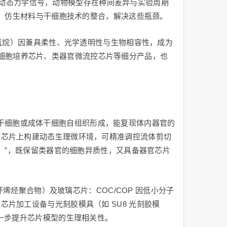
统与动态力学信号，动物模型存在种间差异与实验周期
统、仿生材料与干细胞技术的整合，解决这些瓶颈。
硅氧烷）因兼具柔性、光学透明性与生物相容性，成为
D 细胞培养芯片、类器官微流控芯片等细分产品，也
多能干细胞或成体干细胞自组织形成，能复现体内器官的
级芯片上构建动态生理微环境，可精准调控流体剪切
hip）”，既保留类器官的细胞异质性，又具备器官芯片
烯烃聚合物）及玻璃芯片：COC/COP 因低小分子
片加工设备与光刻胶模具（如 SU8 光刻胶模
一步提升芯片模型的生理相关性。