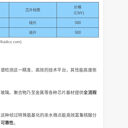
价格
芯片材质
（CNY)
硅片
500
硅片
500
ics.com)
质谱检测这一精准、高效的技术平台，其性能高度依
为玻璃、聚合物乃至金属等各种芯片基材提供
全流程
。这种经过特殊氨基化的亲水微点能高效富集核酸分
与可靠性
。