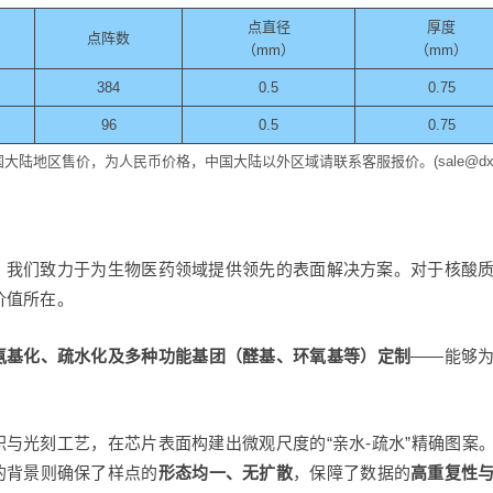
点直径
厚度
点阵数
（mm）
（mm）
384
0.5
0.75
96
0.5
0.75
陆地区售价，为人民币价格，中国大陆以外区域请联系客服报价。(sale@dxfluid
，我们致力于为生物医药领域提供领先的表面解决方案。对于核酸
价值所在。
氨基化、疏水化及多种功能基团（醛基、环氧基等）定制
——能够
与光刻工艺，在芯片表面构建出微观尺度的“亲水-疏水”精确图案
的背景则确保了样点的
形态均一、无扩散
，保障了数据的
高重复性