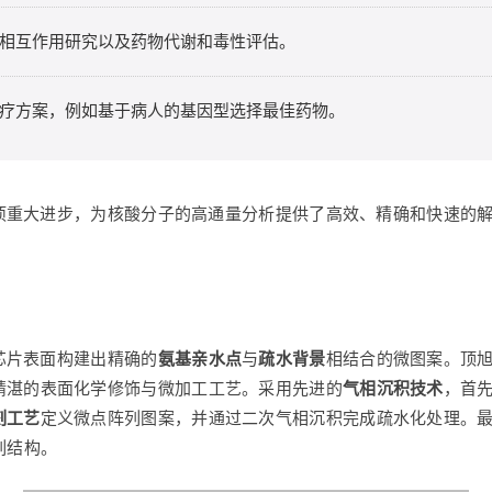
相互作用研究以及药物代谢和毒性评估。
疗方案，例如基于病人的基因型选择最佳药物。
项重大进步，为核酸分子的高通量分析提供了高效、精确和快速的
芯片表面构建出精确的
氨基亲水点
与
疏水背景
相结合的微图案。顶
精湛的表面化学修饰与微加工工艺。采用先进的
气相沉积技术
，首
刻工艺
定义微点阵列图案，并通过二次气相沉积完成疏水化处理。
列结构。