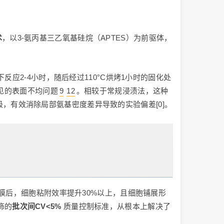
术
，以3-氨丙基三乙氧基硅烷（APTES）为前驱体，
下反应2-4小时，随后经过110°C烘烤1小时的固化处
常见的表面不均问题
9
12
。相较于常规浸渍法，这种
量级，有效消除局部氨基密度差异导致的实验偏差[0]。
膜后，细胞粘附效率提升30%以上，且细胞铺展形
饰的
批次间CV<5%
质量控制标准，从根本上解决了