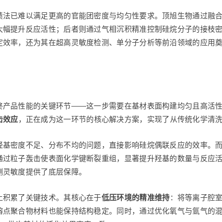
渍法已难以满足更高的官能团密度与均匀性要求。顶旭生物通过融
大幅提升反应活性；后者则通过气相沉积精准控制硅烷分子的接枝
定效率，还为其在超高灵敏度检测、单分子分析等前沿领域的应用
制
终产品性能的关键环节——这一步需要在基材表面构建均匀且高活性
击效应
，正在成为这一环节的核心解决方案，实现了从传统化学清
羟基密度不足、分布不均的问题，直接影响硅烷偶联反应的效率。
过粒子轰击使表面化学键断裂重组，显著提升羟基的数量与反应活性
测灵敏度提供了底层保障。
上积累了关键技术。其核心在于
低压环境的精准维持
：将等离子腔室
熔点聚合物材料也能保持结构稳定。同时，通过优化氧气与氩气的