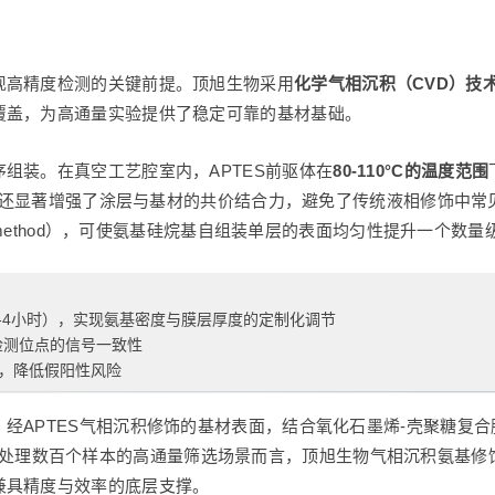
现高精度检测的关键前提。顶旭生物采用
化学气相沉积（CVD）技
覆盖，为高通量实验提供了稳定可靠的基材基础。
组装。在真空工艺腔室内，APTES前驱体在
80-110°C的温度范围
区间，还显著增强了涂层与基材的共价结合力，避免了传统液相修饰中
g method），可使氨基硅烷基自组装单层的表面均匀性提升一个数
（2-4小时），实现氨基密度与膜层厚度的定制化调节
检测位点的信号一致性
，降低假阳性风险
经APTES气相沉积修饰的基材表面，结合氧化石墨烯-壳聚糖复合
处理数百个样本的高通量筛选场景而言，顶旭生物气相沉积氨基修
兼具精度与效率的底层支撑。