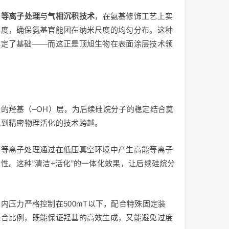
合
等离子处理
与
气相沉积技术
，在氨基修饰工艺上实
密度，确保氨基官能团在纳米尺度的均匀分布。这种
奠定了基础——而这正是顶旭生物在表面涂层技术领
的羟基（–OH）层，为后续硅烷分子的稳定结合奠
洗到精密物理活化的技术跨越。
而等离子处理通过在低压真空环境中产生高能等离子
。这种”清洁+活化”的一体化效果，让后续硅烷分
内压力严格控制在500mT以下，配合特殊固定装
混合比例，既能保证羟基的高效生成，又能避免过度