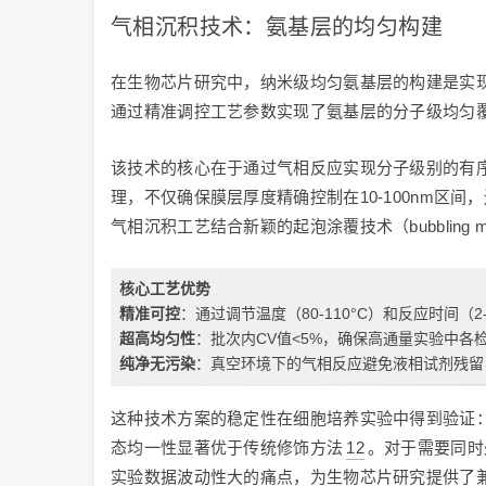
气相沉积技术：氨基层的均匀构建
在生物芯片研究中，纳米级均匀氨基层的构建是实
通过精准调控工艺参数实现了氨基层的分子级均匀
该技术的核心在于通过气相反应实现分子级别的有序
理，不仅确保膜层厚度精确控制在10-100nm
气相沉积工艺结合新颖的起泡涂覆技术（bubblin
核心工艺优势
精准可控
：通过调节温度（80-110°C）和反应时间
超高均匀性
：批次内CV值<5%，确保高通量实验中各
纯净无污染
：真空环境下的气相反应避免液相试剂残留
这种技术方案的稳定性在细胞培养实验中得到验证：
态均一性显著优于传统修饰方法
12
。对于需要同时
实验数据波动性大的痛点，为生物芯片研究提供了