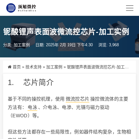
铌酸锂声表面波微流控芯片-加工实例
分类:
加工案例
日期: 2025年 2月 19日 下午4:30
浏览: 3,968
首页
»
技术支持
»
加工案例
»
铌酸锂声表面波微流控芯片-加工实例
1. 芯片简介
基于不同的操控机理，使用
微流控芯片
操控微流体的主要
方法有：
电泳
、介电泳、电渗、光镊与磁力驱动
（EWOD）等。
但这些方法都存在一些局限性，例如器件结构复杂，生物相