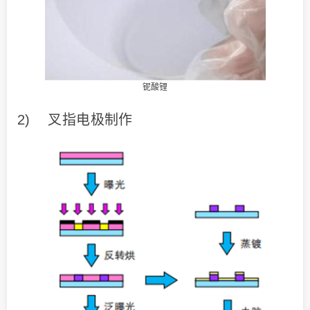
铌酸锂
2) 叉指电极制作