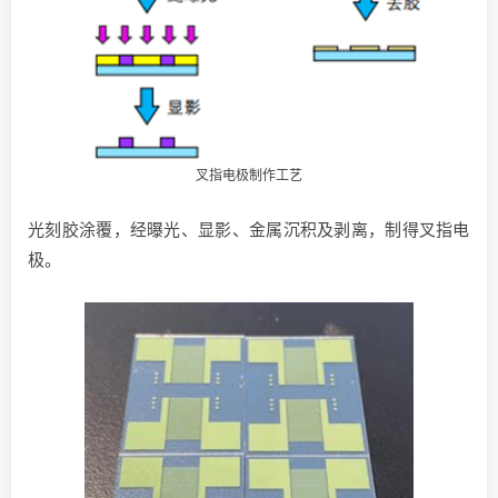
叉指电极制作工艺
光刻胶涂覆，经曝光、显影、金属沉积及剥离，制得叉指电
极。