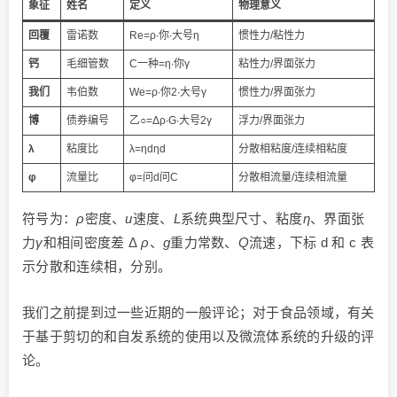
象征
姓名
定义
物理意义
回覆
雷诺数
Re=ρ∙你∙大号η
惯性力/粘性力
钙
毛细管数
C一种=η∙你γ
粘性力/界面张力
我们
韦伯数
We=ρ∙你2∙大号γ
惯性力/界面张力
博
债券编号
乙○=Δρ∙G∙大号2γ
浮力/界面张力
λ
粘度比
λ=ηdηd
分散相粘度/连续相粘度
φ
流量比
φ=问d问C
分散相流量/连续相流量
符号为：
ρ
密度、
u
速度、
L
系统典型尺寸、粘度
η
、界面张
力
γ
和相间密度差 Δ
ρ
、
g
重力常数、
Q
流速，下标 d 和 c 表
示分散和连续相，分别。
我们之前提到过一些近期的一般评论；对于食品领域，有关
于基于剪切的和自发系统的使用以及微流体系统的升级的评
论。