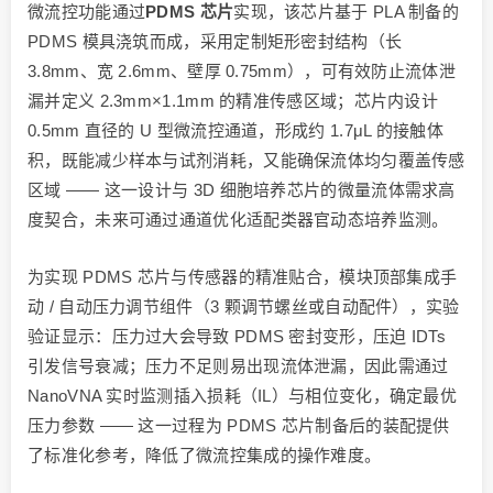
微流控功能通过
PDMS
芯片
实现，该芯片基于 PLA 制备的
PDMS 模具浇筑而成，采用定制矩形密封结构（长
3.8mm、宽 2.6mm、壁厚 0.75mm），可有效防止流体泄
漏并定义 2.3mm×1.1mm 的精准传感区域；芯片内设计
0.5mm 直径的 U 型微流控通道，形成约 1.7μL 的接触体
积，既能减少样本与试剂消耗，又能确保流体均匀覆盖传感
区域 —— 这一设计与 3D 细胞培养芯片的微量流体需求高
度契合，未来可通过通道优化适配类器官动态培养监测。
为实现 PDMS 芯片与传感器的精准贴合，模块顶部集成手
动 / 自动压力调节组件（3 颗调节螺丝或自动配件），实验
验证显示：压力过大会导致 PDMS 密封变形，压迫 IDTs
引发信号衰减；压力不足则易出现流体泄漏，因此需通过
NanoVNA 实时监测插入损耗（IL）与相位变化，确定最优
压力参数 —— 这一过程为 PDMS 芯片制备后的装配提供
了标准化参考，降低了微流控集成的操作难度。