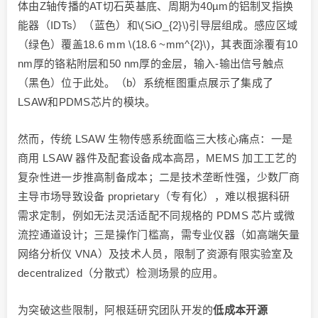
体由Z轴传播的AT切石英基底、周期为40µm的铝制叉指换
能器（IDTs）（蓝色）和\(SiO_{2}\)引导层组成。感应区域
（绿色）覆盖18.6 mm \(18.6 ~mm^{2}\)，其表面涂覆有10
nm厚的铬粘附层和50 nm厚的金层，输入-输出信号触点
（黑色）位于此处。（b）系统框图重点展示了集成了
LSAW和PDMS芯片的模块。
然而，传统 LSAW 生物传感系统面临三大核心痛点：一是
商用 LSAW 器件及配套设备成本高昂，MEMS 加工工艺的
复杂性进一步推高制备成本；二是技术垄断性强，少数厂商
主导市场导致设备 proprietary（专有化），难以根据科研
需求定制，例如无法灵活适配不同规格的 PDMS 芯片或微
流控通道设计；三是操作门槛高，需专业仪器（如高端矢量
网络分析仪 VNA）及技术人员，限制了资源有限实验室及
decentralized（分散式）检测场景的应用。
为突破这些限制，阿根廷研究团队开发的
低成本开源