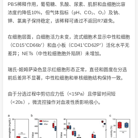
PBS稀释作用，葡萄糖、乳酸、尿素、肌酐和血细胞比容
浓度约降低10%，但气体指标（pH、CO₂、O₂）及钠、
钾、氯离子保持稳定，该稀释可通过不返回R7避免。
在细胞层面，白细胞活力未变，流式细胞术显示中性粒细胞
（CD15⁺CD66b⁺）和血小板（CD41⁺CD62P⁺）活化水平无
差异；NETs（中性粒细胞胞外陷阱）未增加。
瑞氏-姬姆萨染色显示红细胞形态正常，直径和圆度在分选
前后差异不显著，中性粒细胞和单核细胞结构保持一致。
由于分选过程中剪切应力低（<15Pa）且停留时间短
（<20s），微流控操作对血液性质影响极小。