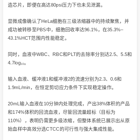
造芯片，即便在高达80psi压力下也未见泄漏。
显微成像确认了HeLa细胞在三级浓缩器中的持续聚焦，并
成功被转移至PBS中，细胞回收率达96.1%，在35.3%–
43.1%HCT范围内性能稳定。
同时，血液中WBC、RBC和PLT的去除率分别达2.5、5.5和
4.7log₁₀。
输入血液、缓冲液1和缓冲液2的流速分别为2.3、0.6和
1.9mL/min，在恒定剪切应力条件下实现稳定操作。
20mL输入血液在10分钟内处理完成，产出38%体积的产品
和174%体积的回流血液，尽管回流量超标（目标为
110%），表明仍需更多级浓缩，但整体系统已展示出从原
始血样中高效分选CTCC的可行性与强大集成性能。