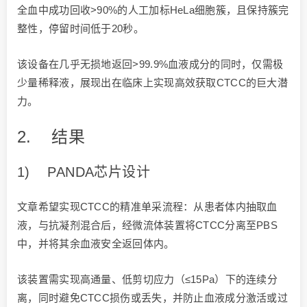
全血中成功回收>90%的人工加标HeLa细胞簇，且保持簇完
整性，停留时间低于20秒。
该设备在几乎无损地返回>99.9%血液成分的同时，仅需极
少量稀释液，展现出在临床上实现高效获取CTCC的巨大潜
力。
2. 结果
1) PANDA芯片设计
文章希望实现CTCC的精准单采流程：从患者体内抽取血
液，与抗凝剂混合后，经微流体装置将CTCC分离至PBS
中，并将其余血液安全返回体内。
该装置需实现高通量、低剪切应力（≤15Pa）下的连续分
离，同时避免CTCC损伤或丢失，并防止血液成分激活或过