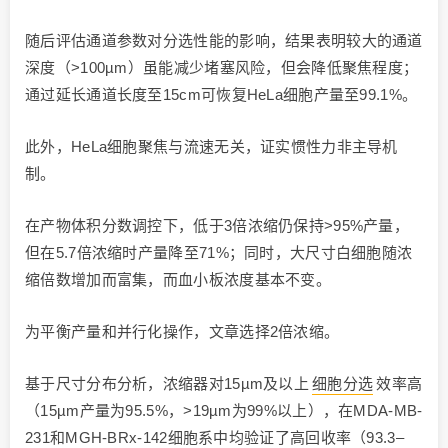
随后评估通道参数对分选性能的影响，结果表明较大的通道
深度（>100µm）虽能减少堵塞风险，但会降低聚焦程度；
通过延长通道长度至15cm可恢复HeLa细胞产量至99.1%。
此外，HeLa细胞聚焦与流速无关，证实惯性力非主导机
制。
在产物体积分数调控下，低于3倍浓缩仍保持>95%产量，
但在5.7倍浓缩时产量降至71%；同时，大尺寸白细胞随浓
缩倍数增加而富集，而血小板浓度基本不变。
为平衡产量和并行化操作，文章选择2倍浓缩。
基于尺寸分布分析，浓缩器对15µm及以上
细胞分选
效率高
（15µm产量为95.5%，>19µm为99%以上），在MDA-MB-
231和MGH-BRx-142细胞系中均验证了高回收率（93.3–