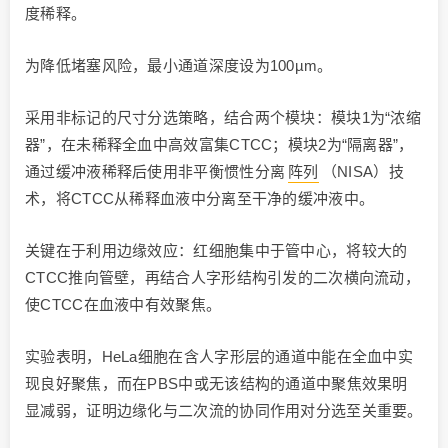
度稀释。
为降低堵塞风险，最小通道深度设为100µm。
采用非标记的尺寸分选策略，结合两个模块：模块1为“浓缩
器”，在未稀释全血中高效富集CTCC；模块2为“隔离器”，
通过缓冲液稀释后使用非平衡惯性分离
阵列
（NISA）技
术，将CTCC从稀释血液中分离至干净的缓冲液中。
关键在于利用边缘效应：红细胞集中于管中心，将较大的
CTCC推向管壁，再结合人字形结构引发的二次横向流动，
使CTCC在血液中有效聚焦。
实验表明，HeLa细胞在含人字形层的通道中能在全血中实
现良好聚焦，而在PBS中或无该结构的通道中聚焦效果明
显减弱，证明边缘化与二次流的协同作用对分选至关重要。