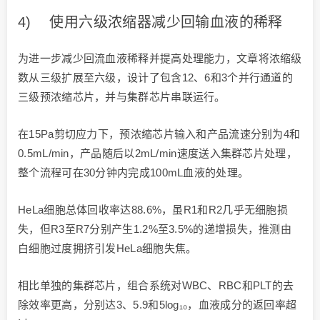
4) 使用六级浓缩器减少回输血液的稀释
为进一步减少回流血液稀释并提高处理能力，文章将浓缩级
数从三级扩展至六级，设计了包含12、6和3个并行通道的
三级预浓缩芯片，并与集群芯片串联运行。
在15Pa剪切应力下，预浓缩芯片输入和产品流速分别为4和
0.5mL/min，产品随后以2mL/min速度送入集群芯片处理，
整个流程可在30分钟内完成100mL血液的处理。
HeLa细胞总体回收率达88.6%，虽R1和R2几乎无细胞损
失，但R3至R7分别产生1.2%至3.5%的递增损失，推测由
白细胞过度拥挤引发HeLa细胞失焦。
相比单独的集群芯片，组合系统对WBC、RBC和PLT的去
除效率更高，分别达3、5.9和5log₁₀，血液成分的返回率超