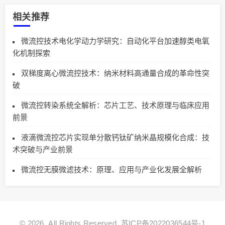
相关推荐
微流控技术电化学动力学研究：自动化平台加速醇类电氧
化机制探索
双梯度离心微流控技术：纳米材料高通量合成的革命性突
破
微流控转染系统全解析：芯片工艺、技术原理与临床应用
前景
液滴微流控芯片实现单分散钙钛矿纳米晶规模化合成：技
术突破与产业前景
微流控无膜微滤技术：原理、应用与产业化发展全解析
© 2026. All Rights Reserved.
苏ICP备2022036544号-1