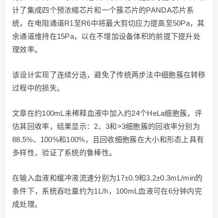
计了集成四个预浓缩芯片和一个簇芯片的PANDA芯片系
统，在电阻通道R1至R6中将最大剪切应力提高至50Pa，其
余通道维持在15Pa，以在不增加设备体积的前提下提升处
理效率。
该设计实现了连续分选，避免了传统两步法中细胞簇在转移
过程中的损失。
文章在约100mL未稀释血液中加入约24个HeLa细胞簇，评
估其回收率，结果显示：2、3和>3细胞簇的回收率分别为
88.5%、100%和100%，且回收细胞簇在大小和形态上具有
多样性，验证了系统的鲁棒性。
在输入血液和缓冲液流速分别为17±0.9和3.2±0.3mL/min的
条件下，系统吞吐量约为1L/h，100mL血液可在6分钟内完
成处理。