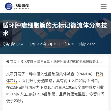
循环肿瘤细胞簇的无标记微流体分离技
术
分类:
资讯文章
日期: 2025年 7月 10日 下午4:30
浏览: 2,172
首页
»
技术支持
»
资讯文章
»
循环肿瘤细胞簇的无标记微流体分离技术
文章开发了一种非侵入性细胞聚集体减容（PANDA）
微流
体芯片
，采用尺寸分选策略，具有两个入口和两个出口，
在≤15Pa的剪切应力下以1L/h通量从100mL全血中成功回收
>90%的人工加标HeLa细胞簇，且保持簇完整性，停留时间
低于20秒。