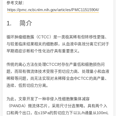
参考文献：
https://pmc.ncbi.nlm.nih.gov/articles/PMC11515904/
1. 简介
循环肿瘤细胞簇（CTCC）是一类极其稀有但转移性更强、
与较差临床结果相关的细胞群，从血液中高效分离它们对于
早期癌症诊断和个性化治疗具有重要意义。
传统的离心方法在处理CTCC时存在产量低和细胞损伤问
题，而现有微流体技术受限于剪切应力高、处理量小和血液
稀释等问题，尚无法实现对未稀释全血中CTCC的高产量、
连续、低剪切应力分离。
为此，文章开发了一种非侵入性细胞聚集体减容
（PANDA）微流体芯片，采用尺寸分选策略，具有两个入
口和两个出口，在≤15Pa的剪切应力下以1L/h通量从100mL