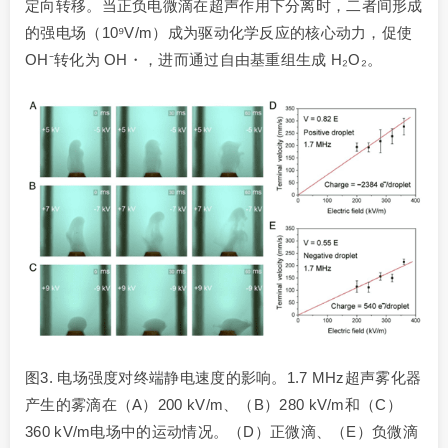
定向转移。当正负电微滴在超声作用下分离时，二者间形成
的强电场（10⁹V/m）成为驱动化学反应的核心动力，促使
OH⁻转化为 OH・，进而通过自由基重组生成 H₂O₂。
图3. 电场强度对终端静电速度的影响。1.7 MHz超声雾化器
产生的雾滴在（A）200 kV/m、（B）280 kV/m和（C）
360 kV/m电场中的运动情况。（D）正微滴、（E）负微滴