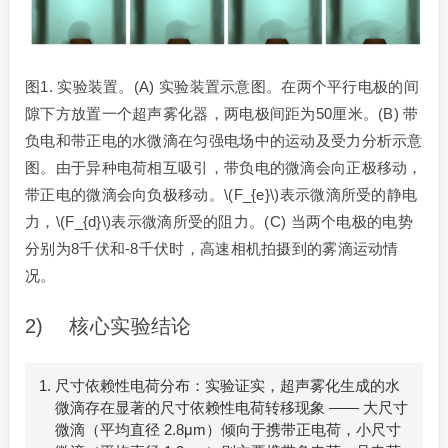
图1. 实验装置。(A) 实验装置示意图。在两个平行电极的间
隙下方放置一个超声雾化器，两电极间距为50厘米。(B) 带
负电和带正电的水微滴在匀强电场中的运动及受力分析示意
图。由于异种电荷相互吸引，带负电的微滴会向正极移动，
带正电的微滴会向负极移动。\(F_{e}\)表示微滴所受的静电
力，\(F_{d}\)表示微滴所受的阻力。(C) 当两个电极的电势
分别为8千伏和-8千伏时，高速相机拍摄到的雾滴运动情
况。
2) 核心实验结论
尺寸依赖性电荷分布：实验证实，超声雾化生成的水
微滴存在显著的尺寸依赖性电荷转移现象 —— 大尺寸
微滴（平均直径 2.8μm）倾向于携带正电荷，小尺寸