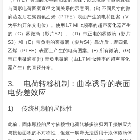
与圆形电荷图案直径之间关系的示意图。(B) 不同尺寸的微
滴蒸发后在聚四氟乙烯（PTFE）表面产生的电荷图案（V
为平均开尔文电位）。使用1.7 MHz频率的超声雾化器产生
的（C）雾微滴（影片S2）、（D）带正电的雾微滴（影片
S3）和（E）带负电的雾微滴（影片S4）靠近后，聚四氟
乙烯（PTFE）表面上产生的电荷图案。(F) 所有微滴、(G)
带正电微滴和(H) 带负电微滴（由1.7 MHz频率的超声雾化
器产生）的直径分布。
3. 电荷转移机制：曲率诱导的表面
电势差效应
1) 传统机制的局限性
此前，固体颗粒的尺寸依赖性电荷转移多被归因于接触应力
与接触面积的不对称性，但这一解释无法适用于液体微滴体