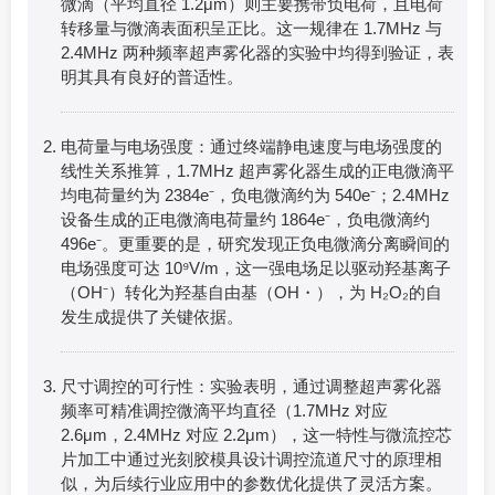
微滴（平均直径 1.2μm）则主要携带负电荷，且电荷
转移量与微滴表面积呈正比。这一规律在 1.7MHz 与
2.4MHz 两种频率超声雾化器的实验中均得到验证，表
明其具有良好的普适性。
电荷量与电场强度：通过终端静电速度与电场强度的
线性关系推算，1.7MHz 超声雾化器生成的正电微滴平
均电荷量约为 2384e⁻，负电微滴约为 540e⁻；2.4MHz
设备生成的正电微滴电荷量约 1864e⁻，负电微滴约
496e⁻。更重要的是，研究发现正负电微滴分离瞬间的
电场强度可达 10⁹V/m，这一强电场足以驱动羟基离子
（OH⁻）转化为羟基自由基（OH・），为 H₂O₂的自
发生成提供了关键依据。
尺寸调控的可行性：实验表明，通过调整超声雾化器
频率可精准调控微滴平均直径（1.7MHz 对应
2.6μm，2.4MHz 对应 2.2μm），这一特性与微流控芯
片加工中通过光刻胶模具设计调控流道尺寸的原理相
似，为后续行业应用中的参数优化提供了灵活方案。