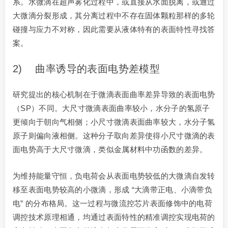
系。水微滴在超声雾化过程中，或直接从水面脱离，或通过
大微滴分裂形成，其分离过程中不存在固体颗粒那样的多轮
碰撞与应力不对称，因此需要从液体特有的表面特性寻找答
案。
2) 曲率诱导的表面电势差模型
研究提出的核心机制在于微滴表面曲率差异导致的表面电势
（SP）不同。大尺寸微滴表面曲率较小，水分子的氢原子
更倾向于朝向气相侧；小尺寸微滴表面曲率较大，水分子氢
原子则偏向液相侧。这种分子取向差异使得小尺寸微滴的表
面电势高于大尺寸微滴，类似金属材料中功函数的差异。
为维持能量守恒，负电荷会从表面电势较低的大微滴自发转
移至表面电势较高的小微滴，形成 “大滴带正电、小滴带负
电” 的分布格局。这一过程与微流控芯片表面修饰中的电荷
调控技术原理相通，均通过表面特性的精准调控实现电荷的