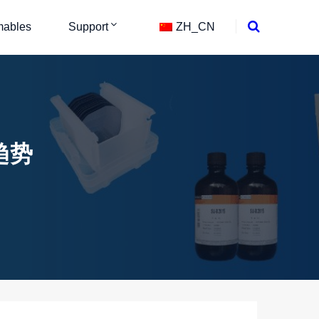
ables
Support
ZH_CN
趋势