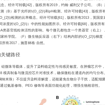
的概念。经许可转载[42]，版权所有2019，约翰·威利父子公司。（
B）基于光纤的\(O_{2}\)和pH检测。经许可转载[43]，版权所有2
\(O_{2}\)检测的比率概念。经许可转载[61]，版权所有2013
浓度的\(O_{2}\)）中的性能如图所示。经许可转载[68]，版权
/C3A类器官线粒体活性的影响。每个微孔都包含一个类器官（右上
家科学院。（F）微生物反应器（右下）结构内部的\(O_{2}\)梯度（左
版权所有2017，施普林格·自然。
的关键路径
珠等载体，提升了染料稳定性与传感灵敏度。在肿瘤芯片中，硅微珠负载
U8 模具制备与微流控芯片对准技术，确保微粒在通道内的均匀分
烷酮纳米珠）不仅提升染料溶解度，还能避免生物分子干扰，适配细
，通过氨基修饰、PEG 修饰等表面功能化处理，增强生物相容性。