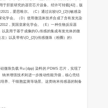
B）用于肝脏研究的器官芯片设备。经许可转载[42]，版
021，爱思唯尔。（C）通过比较\(O_{2}\)敏感染
，英国皇家化学会。（D）使用微流体技术合成了含有发光染
所有2012，英国皇家化学会。（E）一种生物反应器
），以及用于基于成像的O₂传感的集成有发光体的微
）以及带有\(O_{2}\)传感微珠（粉圈）的\
 Ru (dpp) 染料的 PDMS 芯片，实现了
布。纳米增强技术则进一步推动性能升级，核心壳结
菌培养、干细胞监测等场景。这类纳米传感器的制备