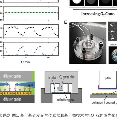
感器 图1. 基于基础发光的传感器和基于微技术的\(O_{2}\)发