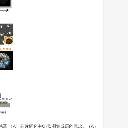
光传感器 （A）芯片研究中O₂监测集成层的概念。（A）