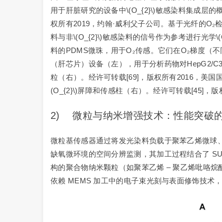
用于肝脏研究的设备中\(O_{2}\)敏感染料集成层
权所有2019，约翰·威利父子公司。基于光纤的O₂检测（
料与非\(O_{2}\)敏感染料的信号作为参考进行光学
料的PDMS微珠，用于O₂传感。它们在O₂梯度（不同
（肝芯片）设备（左），用于分析药物对HepG2
粒（右）。经许可转载[69]，版权所有2016，美国国
(O_{2}\)屏障和传感柱（右）。经许可转载[45]，
2) 微粒与纳米增强技术：性能突破
微粒基传感器通过将发光染料负载于聚苯乙烯微球、硅微
缺氧微环境的空间分辨监测，其加工过程结合了 S
构的聚合物纳米颗粒（如聚苯乙烯 – 聚乙烯吡咯
依赖 MEMS 加工中的电子束光刻与表面修饰技术