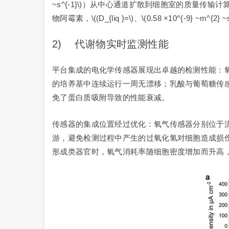
~s^{-1}\)）从中心通道扩散到细胞室的质量
物阿霉素，\((D_{liq }=\)、\(0.58 ×10^{-9} ~m^{2
2) 代谢物实时监测性能
平台集成的电化学传感器展现出卓越的检测性能：氧气传感
的培养基中连续运行一周无漂移；乳酸与葡萄糖传感器的
免了蛋白质吸附导致的性能衰减。
传感器的集成位置经过优化：氧气传感器分别位于
游，避免检测过程中产生的过氧化氢对细胞造成损伤
形成类器官时，氧气消耗率随细胞密度增加而升高，倍