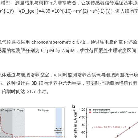
传输计算模型。测量结果与模拟行为非常吻合，证实传感器信号遵循基本
} ~s^{-1}\)、\(D_{gel }=4.35 ×10^{-10} ~m^{2} ~s^{-1} 
器采用 chronoamperometric 协议，通过铂电极的氧化
检测限分别为 6.1μM 与 7.6μM，线性范围覆盖生理浓度区间
流体通道与细胞培养腔室，可同时监测培养基供氧与细胞周围微环
。这种设计在 3D 细胞培养中尤为重要，可实时捕捉细胞增殖过
增时间达 21.7 小时。