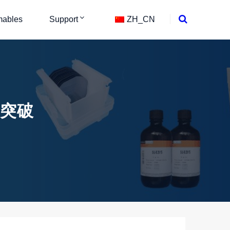
ables
Support
ZH_CN
新突破