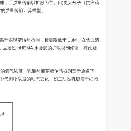
原理，且质量传输以扩散为主。(d)更大分子（抗癌药
)\)）进入细胞室的质量传输计算模型。
还原循环实现清洁与检测，检测限低于 1μM，在含血清
，且通过 pHEMA 水凝胶的扩散限制修饰，有效避
境的氧气浓度；乳酸与葡萄糖传感器则置于通道下
程中代谢物浓度的动态变化，如三阴性乳腺癌干细胞