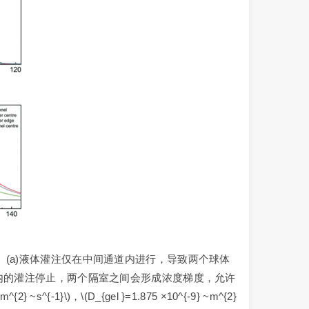
测量。(a)液体灌注仅在中间通道内进行，导致两个球体
内的灌注停止，两个隔室之间会形成浓度梯度，允许
}\)，\(D_{gel }=1.875 ×10^{-9} ~m^{2}