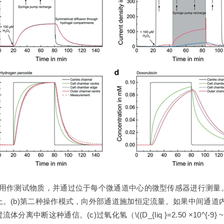
_{2}\)被用作测试物质，并通过位于每个微通道中心的微型传感器进行
。(b)第二种操作模式，向外部通道施加恒定流量。如果中间通道
c)过氧化氢（\((D_{liq }=2.50 ×10^{-9} ~m^{2} ~s^{-1