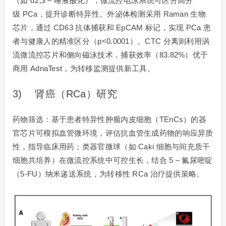
（如 α2,3 – 唾液酸化），微流控电泳系统可区分高分
级 PCa，提升诊断特异性。外泌体检测采用 Raman 生物
芯片，通过 CD63 抗体捕获和 EpCAM 标记，实现 PCa 患
者与健康人的精准区分（p<0.0001）。CTC 分离则利用涡
流微流控芯片和侧向磁泳技术，捕获效率（83.82%）优于
商用 AdnaTest，为转移监测提供新工具。
3) 肾癌（RCa）研究
药物筛选：基于患者特异性肿瘤内皮细胞（TEnCs）的器
官芯片可模拟血管微环境，评估抗血管生成药物的响应异质
性，指导临床用药；类器官微球（如 Caki 细胞与间充质干
细胞共培养）在微流控系统中可控生长，结合 5 – 氟尿嘧啶
（5-FU）纳米递送系统，为转移性 RCa 治疗提供策略。