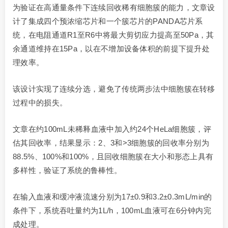
为验证在高通量条件下连续回收稀有细胞簇的能力，文章设
计了集成四个预浓缩芯片和一个簇芯片的PANDA芯片系
统，在电阻通道R1至R6中将最大剪切应力提高至50Pa，其
余通道维持在15Pa，以在不增加设备体积的前提下提升处
理效率。
该设计实现了连续分选，避免了传统两步法中细胞簇在转移
过程中的损失。
文章在约100mL未稀释血液中加入约24个HeLa细胞簇，评
估其回收率，结果显示：2、3和>3细胞簇的回收率分别为
88.5%、100%和100%，且回收细胞簇在大小和形态上具有
多样性，验证了系统的鲁棒性。
在输入血液和缓冲液流速分别为17±0.9和3.2±0.3mL/min的
条件下，系统吞吐量约为1L/h，100mL血液可在6分钟内完
成处理。