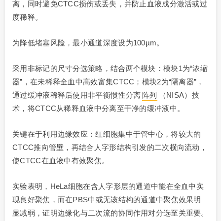
离，同时避免CTCC损伤或丢失，并防止血液成分激活或过
度稀释。
为降低堵塞风险，最小通道深度设为100µm。
采用非标记的尺寸分选策略，结合两个模块：模块1为“浓缩
器”，在未稀释全血中高效富集CTCC；模块2为“隔离器”，
通过缓冲液稀释后使用非平衡惯性分离
阵列
（NISA）技
术，将CTCC从稀释血液中分离至干净的缓冲液中。
关键在于利用边缘效应：红细胞集中于管中心，将较大的
CTCC推向管壁，再结合人字形结构引发的二次横向流动，
使CTCC在血液中有效聚焦。
实验表明，HeLa细胞在含人字形层的通道中能在全血中实
现良好聚焦，而在PBS中或无该结构的通道中聚焦效果明
显减弱，证明边缘化与二次流的协同作用对分选至关重要。