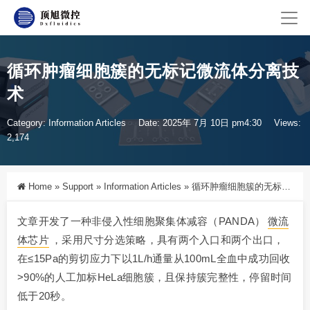
循环肿瘤细胞簇的无标记微流体分离技
术
Category:
Information Articles
Date: 2025年 7月 10日 pm4:30
Views:
2,174
Home
»
Support
»
Information Articles
»
循环肿瘤细胞簇的无标记微流体分离技术
文章开发了一种非侵入性细胞聚集体减容（PANDA）
微流
体芯片
，采用尺寸分选策略，具有两个入口和两个出口，
在≤15Pa的剪切应力下以1L/h通量从100mL全血中成功回收
>90%的人工加标HeLa细胞簇，且保持簇完整性，停留时间
低于20秒。