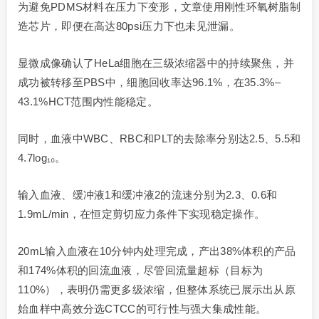
为避免PDMS材料在压力下变形，文章使用刚性环氧树脂制
造芯片，即便在高达80psi压力下也未见泄漏。
显微成像确认了HeLa细胞在三级浓缩器中的持续聚焦，并
成功被转移至PBS中，细胞回收率达96.1%，在35.3%–
43.1%HCT范围内性能稳定。
同时，血液中WBC、RBC和PLT的去除率分别达2.5、5.5和
4.7log₁₀。
输入血液、缓冲液1和缓冲液2的流速分别为2.3、0.6和
1.9mL/min，在恒定剪切应力条件下实现稳定操作。
20mL输入血液在10分钟内处理完成，产出38%体积的产品
和174%体积的回流血液，尽管回流量超标（目标为
110%），表明仍需更多级浓缩，但整体系统已展示出从原
始血样中高效分选CTCC的可行性与强大集成性能。