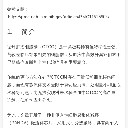
参考文献：
https://pmc.ncbi.nlm.nih.gov/articles/PMC11515904/
1. 简介
循环肿瘤细胞簇（CTCC）是一类极其稀有但转移性更强、
与较差临床结果相关的细胞群，从血液中高效分离它们对于
早期癌症诊断和个性化治疗具有重要意义。
传统的离心方法在处理CTCC时存在产量低和细胞损伤问
题，而现有微流体技术受限于剪切应力高、处理量小和血液
稀释等问题，尚无法实现对未稀释全血中CTCC的高产量、
连续、低剪切应力分离。
为此，文章开发了一种非侵入性细胞聚集体减容
（PANDA）微流体芯片，采用尺寸分选策略，具有两个入