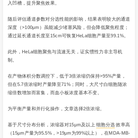
入凹槽，提升聚焦效果。
随后评估通道参数对分选性能的影响，结果表明较大的通道
深度（>100µm）虽能减少堵塞风险，但会降低聚焦程度；
通过延长通道长度至15cm可恢复HeLa细胞产量至99.1%。
此外，HeLa细胞聚焦与流速无关，证实惯性力非主导机
制。
在产物体积分数调控下，低于3倍浓缩仍保持>95%产量，
但在5.7倍浓缩时产量降至71%；同时，大尺寸白细胞随浓
缩倍数增加而富集，而血小板浓度基本不变。
为平衡产量和并行化操作，文章选择2倍浓缩。
基于尺寸分布分析，浓缩器对15µm及以上
细胞分选
效率高
（15µm产量为95.5%，>19µm为99%以上），在MDA-MB-