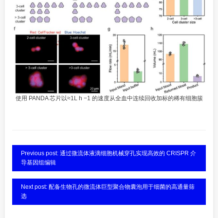
使用 PANDA 芯片以≈1L h −1 的速度从全血中连续回收加标的稀有细胞簇
Previous post: 通过微流体液滴细胞机械穿孔实现高效的 CRISPR 介
导基因组编辑
Next post: 配备生物孔的微流体巨型聚合物囊泡用于细菌的高通量筛
选