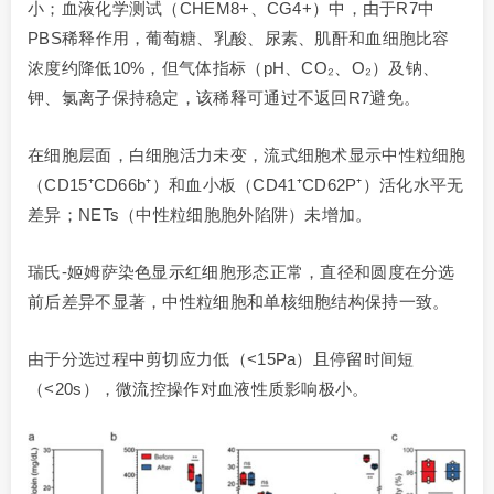
小；血液化学测试（CHEM8+、CG4+）中，由于R7中
PBS稀释作用，葡萄糖、乳酸、尿素、肌酐和血细胞比容
浓度约降低10%，但气体指标（pH、CO₂、O₂）及钠、
钾、氯离子保持稳定，该稀释可通过不返回R7避免。
在细胞层面，白细胞活力未变，流式细胞术显示中性粒细胞
（CD15⁺CD66b⁺）和血小板（CD41⁺CD62P⁺）活化水平无
差异；NETs（中性粒细胞胞外陷阱）未增加。
瑞氏-姬姆萨染色显示红细胞形态正常，直径和圆度在分选
前后差异不显著，中性粒细胞和单核细胞结构保持一致。
由于分选过程中剪切应力低（<15Pa）且停留时间短
（<20s），微流控操作对血液性质影响极小。