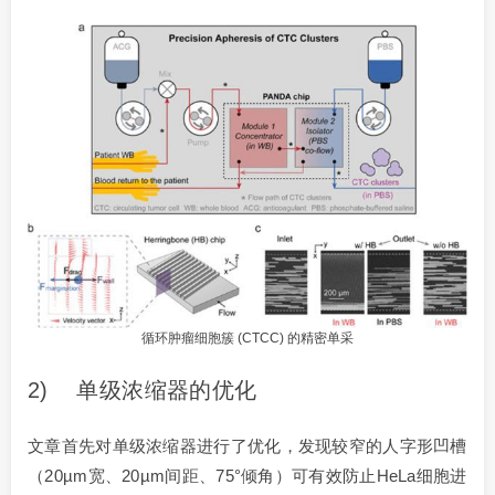
循环肿瘤细胞簇 (CTCC) 的精密单采
2) 单级浓缩器的优化
文章首先对单级浓缩器进行了优化，发现较窄的人字形凹槽
（20µm宽、20µm间距、75°倾角）可有效防止HeLa细胞进