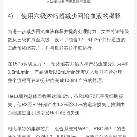
三级浓缩器与隔离器的集成
4) 使用六级浓缩器减少回输血液的稀释
为进一步减少回流血液稀释并提高处理能力，文章将浓缩级
数从三级扩展至六级，设计了包含12、6和3个并行通道的
三级预浓缩芯片，并与集群芯片串联运行。
在15Pa剪切应力下，预浓缩芯片输入和产品流速分别为4和
0.5mL/min，产品随后以2mL/min速度送入集群芯片处理，
整个流程可在30分钟内完成100mL血液的处理。
HeLa细胞总体回收率达88.6%，虽R1和R2几乎无细胞损
失，但R3至R7分别产生1.2%至3.5%的递增损失，推测由
白细胞过度拥挤引发HeLa细胞失焦。
相比单独的集群芯片，组合系统对WBC、RBC和PLT的去
除效率更高，分别达3、5.9和5log₁₀，血液成分的返回率超