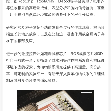
段，如RootChip、RootArray、D-Root等平台实现了拟南芥
等植物根系的高通量成像、表型分析和胞内信号监测，甚至
可用于模拟自然暗环境或多胁迫条件下的根生长状态。
研究还涉及种子发芽至幼苗发育全过程的连续观察、根毛顶
端生长的动态成像，以及在盐胁迫、激素作用或金属离子存
在下的根部反应。
进一步的微流控设计如花瓣状根芯片、ROS成像芯片和3D
打印开放式平台，则拓展了对水稻等作物根系发育和根际微
环境响应的探索，为植物根系研究提供了高通量、高分辨
率、可定制的实验平台，有助于深入揭示植物根系的生理机
制及其对复杂环境的适应策略。