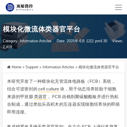
模块化微流体类器官平台
Category:
Information Articles
Date: 2025年 6月 12日 pm4:30
Views:
2,419
Home
»
Support
»
Information Articles
»
模块化微流体类器官平台
本研究开发了一种模块化无管流体电路板（FCB）系统，
结合可逆密封的
cell culture
块，用于动态培养胚胎干细胞
来源的甲状腺
类器官
。FCB 由铣削聚碳酸酯板并进行热粘
合制成，通过类似乐高积木的互连器实现细胞培养块的即插
即用连接。
集成锁紧夹具便于类器官装卸。在六个 FCB 上进行多路复