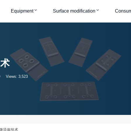
Equipment
Surface modification
Consum
技术
0
Views: 3,523
微流体技术