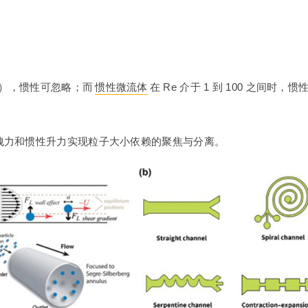
1），惯性可忽略；而
惯性微流体
在 Re 介于 1 到 100 之
拽力和惯性升力实现粒子大小依赖的聚焦与分离。