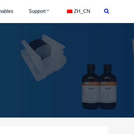
ables
Support
ZH_CN