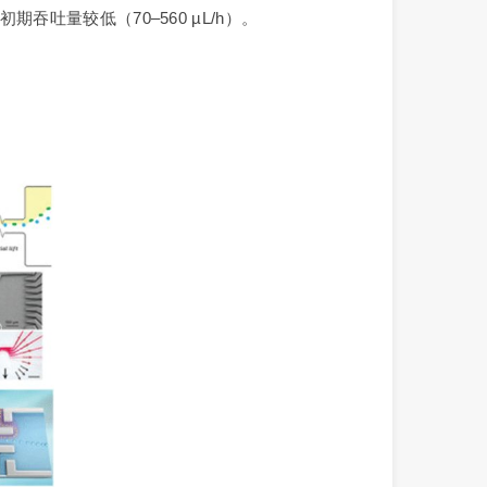
吐量较低（70–560 µL/h）。