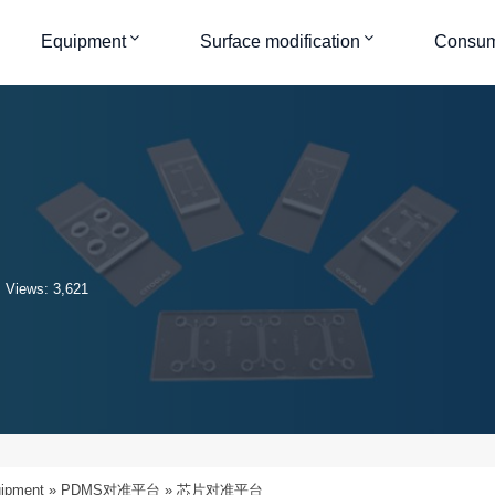
Equipment
Surface modification
Consum
Views: 3,621
ipment
»
PDMS对准平台
»
芯片对准平台