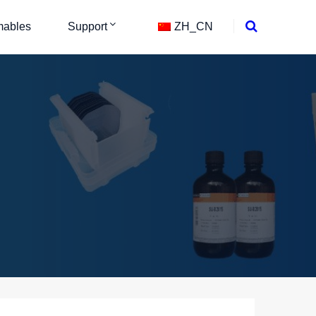
ables
Support
ZH_CN