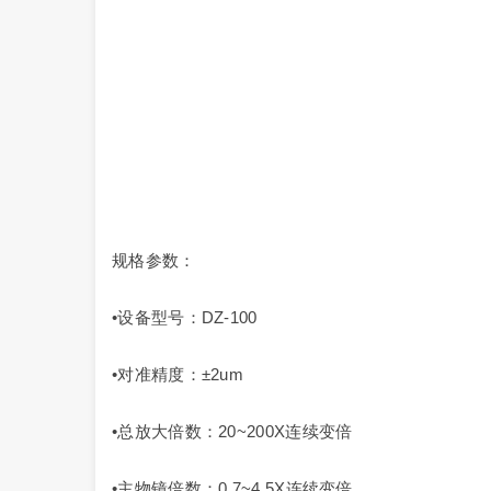
规格参数：
•设备型号：DZ-100
•对准精度：±2um
•总放大倍数：20~200X连续变倍
•主物镜倍数：0.7~4.5X连续变倍