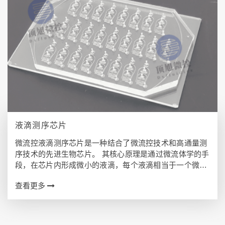
液滴测序芯片
微流控液滴测序芯片是一种结合了微流控技术和高通量测
序技术的先进生物芯片。 其核心原理是通过微流体学的手
段，在芯片内形成微小的液滴，每个液滴相当于一个微反
应室，使得在单一芯片上可以实现大规模、高通量的基因
查看更多
测序。 微流控液滴测序芯片的工作流程主…